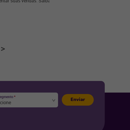
entar suas vendas. Saiba
segmento
*
Enviar
ecione