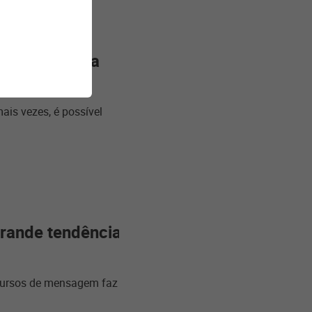
 aumentar sua
mais vezes, é possível
rande tendência
cursos de mensagem faz