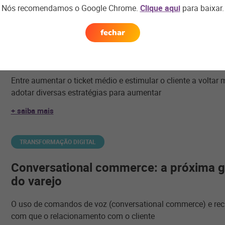
Nós recomendamos o Google Chrome.
Clique aqui
para baixar.
MERCADO DE PROXIMIDADE
fechar
Como as lojas de conveniência podem
margem de lucro?
Entre aumentar o ticket médio e estimular o cliente a voltar 
adotar diversas estratégias para aumentar
+ saiba mais
TRANSFORMAÇÃO DIGITAL
Conversational commerce: a próxima g
do varejo
O uso de comandos de voz (conversational commerce) e re
com que o relacionamento com o cliente