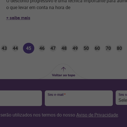
O desconto progressivo é uma técnica importante para aum
o que levar em conta na hora de
+ saiba mais
43
44
45
46
47
48
49
50
60
70
80
Voltar ao topo
Seu e-mail
*
Seu 
Sel
serão utilizados nos termos do nosso
Aviso de Privacidade
.