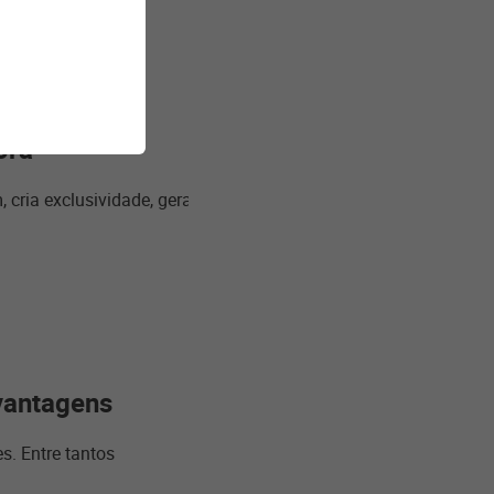
ora
 cria exclusividade, gera
vantagens
s. Entre tantos