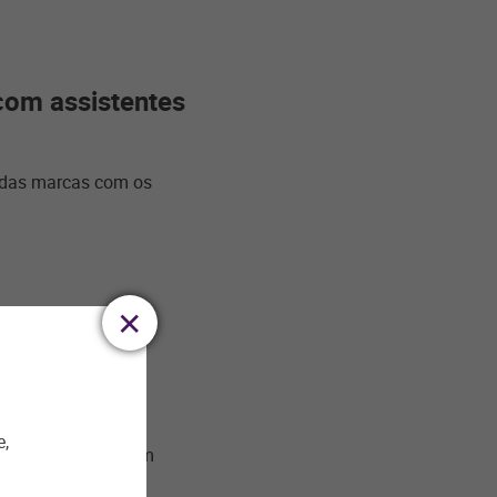
com assistentes
o das marcas com os
cimento das
e,
go digital aumentam
res resultados