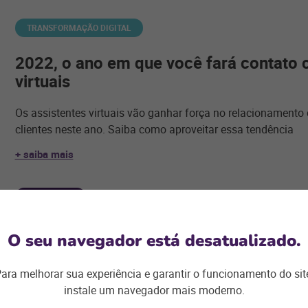
TRANSFORMAÇÃO DIGITAL
2022, o ano em que você fará contato 
virtuais
Os assistentes virtuais vão ganhar força no relacionament
clientes neste ano. Saiba como aproveitar essa tendência
+ saiba mais
AUTOPEÇAS
Catálogo digital: essencial para o cres
O seu navegador está desatualizado.
lojas de autopeças
ara melhorar sua experiência e garantir o funcionamento do sit
Centros automotivos e lojas de autopeças que usam catálo
instale um navegador mais moderno.
produtividade, melhoram experiência do cliente e têm melho