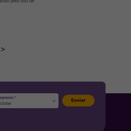
ando pelo uso de
segmento
*
Enviar
ecione