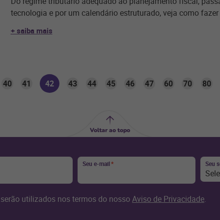
Do regime tributário adequado ao planejamento fiscal, pass
tecnologia e por um calendário estruturado, veja como fazer
+ saiba mais
40
41
42
43
44
45
46
47
60
70
80
Voltar ao topo
Seu e-mail
*
Seu 
Sel
serão utilizados nos termos do nosso
Aviso de Privacidade
.