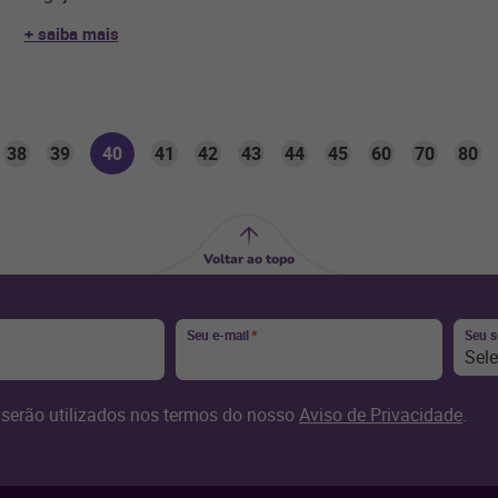
+ saiba mais
38
39
40
41
42
43
44
45
60
70
80
Voltar ao topo
Seu e-mail
*
Seu 
Sel
serão utilizados nos termos do nosso
Aviso de Privacidade
.