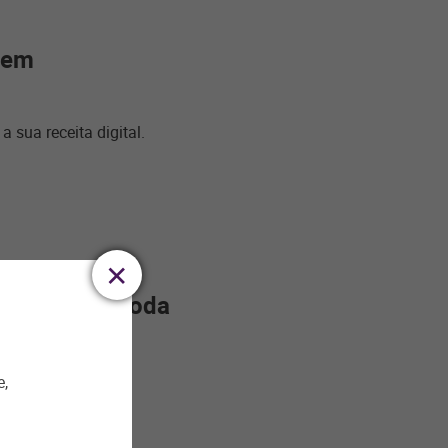
 em
sua receita digital.
para a vida toda
al – mas pode ser
e,