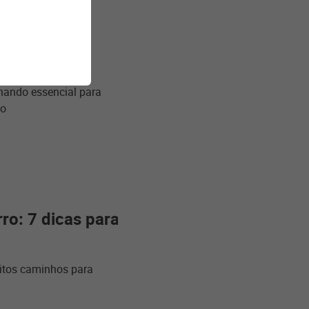
arado?
rnando essencial para
ão
ro: 7 dicas para
itos caminhos para