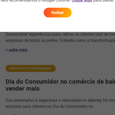
Nós recomendamos o Google Chrome.
Clique aqui
para baixar.
VAREJO
fechar
Immersive Commerce: você está prep
Desenvolver experiências para cativar os clientes está se to
empresas de todos os portes. Entenda como a transformaç
+ saiba mais
MERCADO DE PROXIMIDADE
Dia do Consumidor no comércio de bair
vender mais
Das promoções à segurança e velocidade no delivery, há mu
encantar seus clientes no Dia do Consumidor no