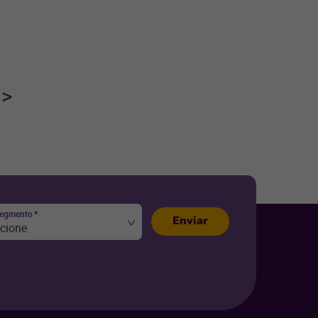
segmento
*
Enviar
ecione