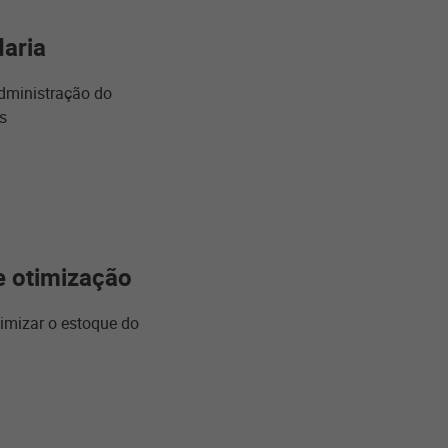
daria
dministração do
s
e otimização
imizar o estoque do