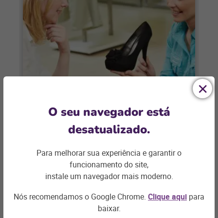
CALÇADOS
O seu navegador está
8 caminhos para o varejo de
desatualizado.
calçados vender mais no Dia das
Mães
Para melhorar sua experiência e garantir o
O Dia das Mães é a maior data do varejo
funcionamento do site,
no primeiro semestre. E para sua loja de
instale um navegador mais moderno.
calçados vender
Nós recomendamos o Google Chrome.
Clique aqui
para
+ saiba mais
baixar.