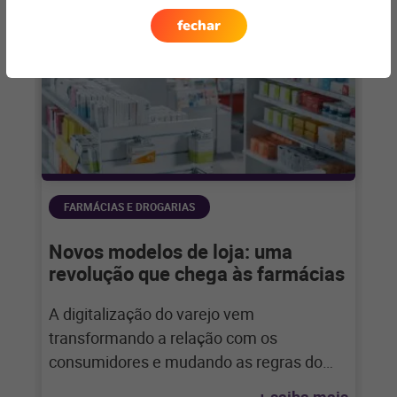
fechar
FARMÁCIAS E DROGARIAS
Novos modelos de loja: uma
revolução que chega às farmácias
A digitalização do varejo vem
transformando a relação com os
consumidores e mudando as regras do
jogo. Para o varejo