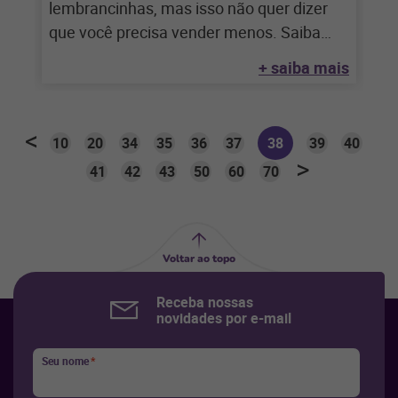
lembrancinhas, mas isso não quer dizer
que você precisa vender menos. Saiba
como aproveitar
+ saiba mais
10
20
34
35
36
37
38
39
40
41
42
43
50
60
70
Voltar ao topo
Receba nossas
novidades por e-mail
Seu nome
*