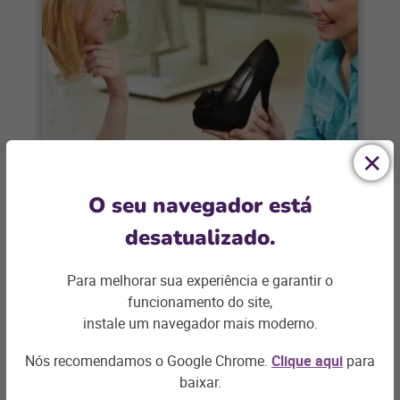
CALÇADOS
O seu navegador está
8 caminhos para o varejo de
desatualizado.
calçados vender mais no Dia das
Mães
Para melhorar sua experiência e garantir o
O Dia das Mães é a maior data do varejo
funcionamento do site,
no primeiro semestre. E para sua loja de
instale um navegador mais moderno.
calçados vender
Nós recomendamos o Google Chrome.
Clique aqui
para
+ saiba mais
baixar.