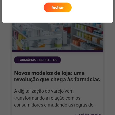
fechar
FARMÁCIAS E DROGARIAS
Novos modelos de loja: uma
revolução que chega às farmácias
A digitalização do varejo vem
transformando a relação com os
consumidores e mudando as regras do
jogo. Para o varejo