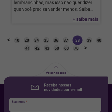
lembrancinhas, mas isso não quer dizer
que você precisa vender menos. Saiba
como aproveitar
+ saiba mais
10
20
34
35
36
37
38
39
40
41
42
43
50
60
70
Voltar ao topo
Receba nossas
novidades por e-mail
Seu nome
*