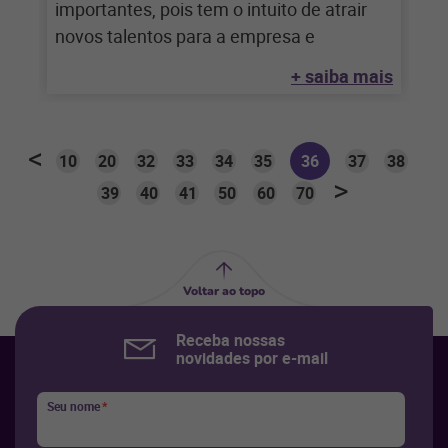
importantes, pois tem o intuito de atrair
novos talentos para a empresa e
+ saiba mais
10
20
32
33
34
35
36
37
38
39
40
41
50
60
70
Voltar ao topo
Receba nossas
novidades por e-mail
Seu nome
*