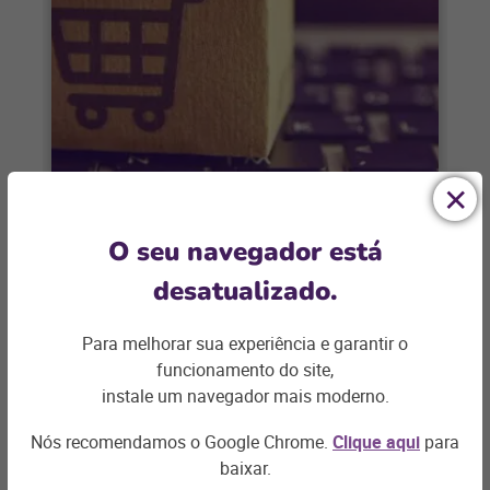
E-COMMERCE
O seu navegador está
Semana do Brasil: como
desatualizado.
aproveitar a data como preparo
para a Black Friday
Para melhorar sua experiência e garantir o
A Semana do Brasil é uma grande
funcionamento do site,
oportunidade para vender mais,
instale um navegador mais moderno.
conquistar mais clientes e preparar seu e-
commerce para a
Nós recomendamos o Google Chrome.
Clique aqui
para
+ saiba mais
baixar.