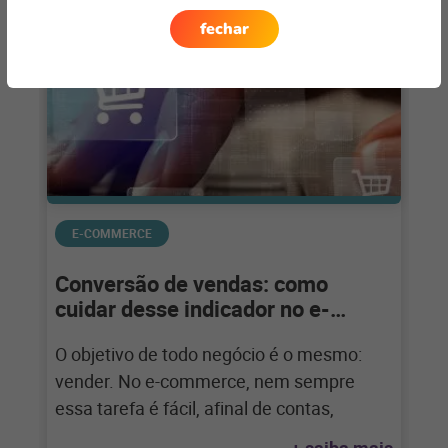
fechar
E-COMMERCE
Conversão de vendas: como
cuidar desse indicador no e-
commerce?
O objetivo de todo negócio é o mesmo:
vender. No e-commerce, nem sempre
essa tarefa é fácil, afinal de contas,