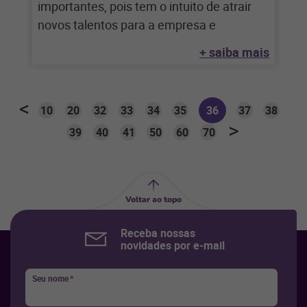
importantes, pois tem o intuito de atrair
novos talentos para a empresa e
+ saiba mais
10
20
32
33
34
35
36
37
38
39
40
41
50
60
70
Voltar ao topo
Receba nossas
novidades por e-mail
Seu nome
*