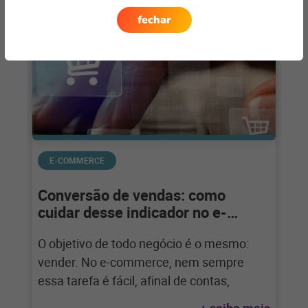
fechar
E-COMMERCE
Conversão de vendas: como
cuidar desse indicador no e-
commerce?
O objetivo de todo negócio é o mesmo:
vender. No e-commerce, nem sempre
essa tarefa é fácil, afinal de contas,