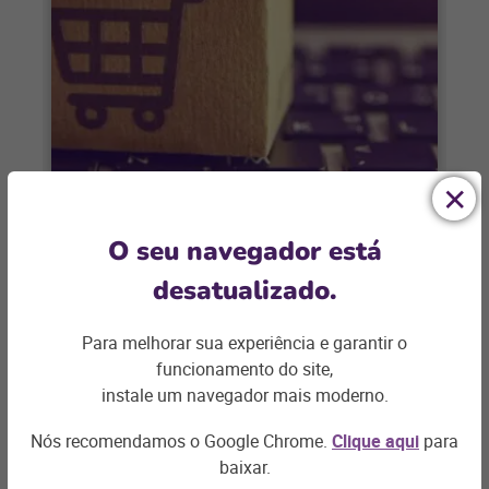
E-COMMERCE
O seu navegador está
Semana do Brasil: como
desatualizado.
aproveitar a data como preparo
para a Black Friday
Para melhorar sua experiência e garantir o
A Semana do Brasil é uma grande
funcionamento do site,
oportunidade para vender mais,
instale um navegador mais moderno.
conquistar mais clientes e preparar seu e-
commerce para a
Nós recomendamos o Google Chrome.
Clique aqui
para
+ saiba mais
baixar.