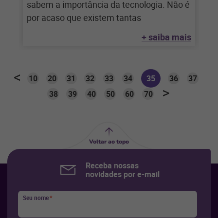
sabem a importância da tecnologia. Não é
por acaso que existem tantas
+ saiba mais
10
20
31
32
33
34
35
36
37
38
39
40
50
60
70
Voltar ao topo
Receba nossas
novidades por e-mail
Seu nome
*