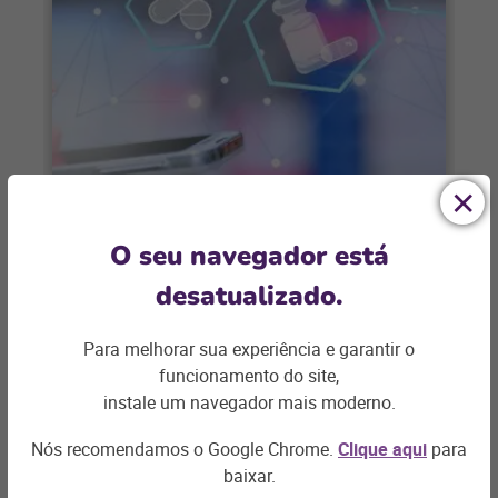
FARMÁCIAS E DROGARIAS
O seu navegador está
Farmácias: como ter controle total
desatualizado.
mesmo à distância
Para melhorar sua experiência e garantir o
A gestão de farmácias à distância já é
funcionamento do site,
possível e traz consigo diversos benefícios
instale um navegador mais moderno.
para o negócio O setor farmacêutico
Nós recomendamos o Google Chrome.
Clique aqui
para
+ saiba mais
baixar.