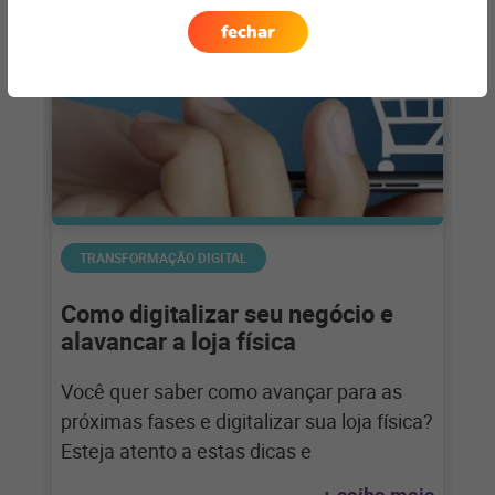
fechar
TRANSFORMAÇÃO DIGITAL
Como digitalizar seu negócio e
alavancar a loja física
Você quer saber como avançar para as
próximas fases e digitalizar sua loja física?
Esteja atento a estas dicas e