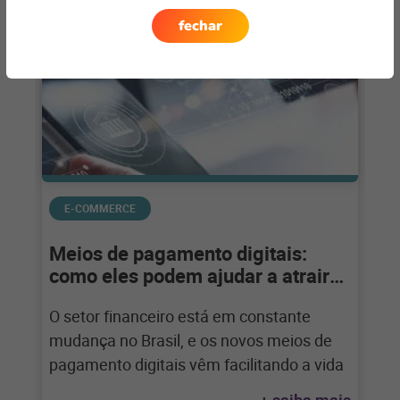
fechar
E-COMMERCE
Meios de pagamento digitais:
como eles podem ajudar a atrair
mais clientes
O setor financeiro está em constante
mudança no Brasil, e os novos meios de
pagamento digitais vêm facilitando a vida