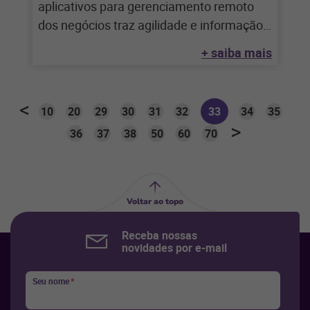
aplicativos para gerenciamento remoto
dos negócios traz agilidade e informação
em tempo real para
+ saiba mais
10
20
29
30
31
32
33
34
35
36
37
38
50
60
70
Voltar ao topo
Receba nossas
novidades por e-mail
Seu nome
*