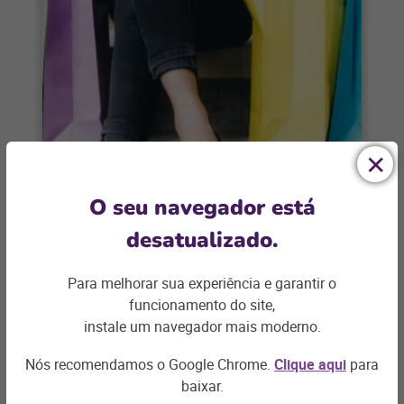
MODA
O seu navegador está
Como se preparar para as datas
desatualizado.
promocionais do segundo
semestre?
Para melhorar sua experiência e garantir o
A segunda metade de 2022 será atípica e
funcionamento do site,
recheada de datas promocionais. Saiba
instale um navegador mais moderno.
como aproveitar melhor as oportunidades
que surgirão
Nós recomendamos o Google Chrome.
Clique aqui
para
+ saiba mais
baixar.