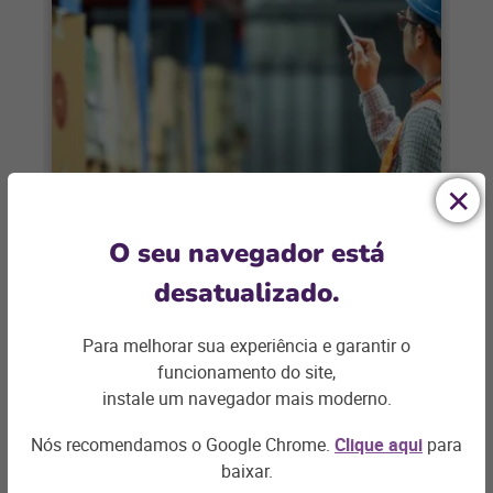
HOME CENTERS
O seu navegador está
Big retail: o desafio de gerenciar
desatualizado.
bem os estoques na Black Friday e
Copa
Para melhorar sua experiência e garantir o
Com dois grandes eventos se
funcionamento do site,
aproximando, confira 4 dicas importantes
instale um navegador mais moderno.
para acertar na gestão do seu estoque,
dar mais eficiência
Nós recomendamos o Google Chrome.
Clique aqui
para
+ saiba mais
baixar.