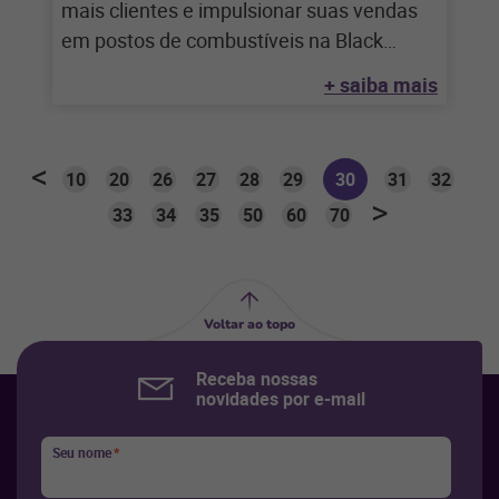
mais clientes e impulsionar suas vendas
em postos de combustíveis na Black
Friday
+ saiba mais
10
20
26
27
28
29
30
31
32
33
34
35
50
60
70
Voltar ao topo
Receba nossas
novidades por e-mail
Seu nome
*