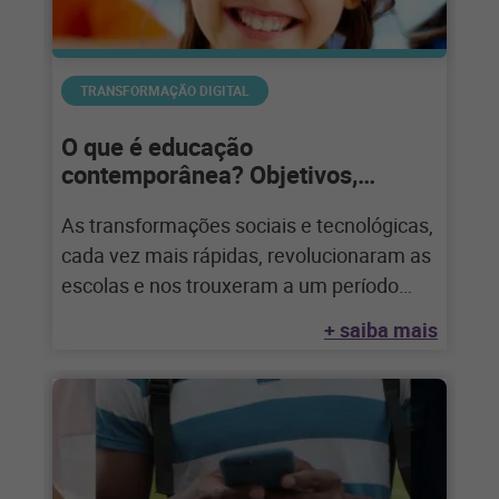
TRANSFORMAÇÃO DIGITAL
O que é educação
contemporânea? Objetivos,
desafios e estratégias para sua
As transformações sociais e tecnológicas,
escola
cada vez mais rápidas, revolucionaram as
escolas e nos trouxeram a um período
repleto de
+ saiba mais