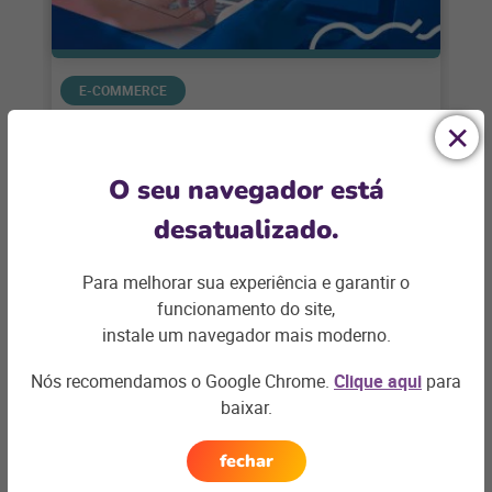
E-COMMERCE
Chatbots para e-commerce: Como
funciona essa tecnologia?
O seu navegador está
Cada vez mais os consumidores dão
desatualizado.
preferência para serviços ágeis, onde o
atendimento é realizado de maneira
Para melhorar sua experiência e garantir o
funcionamento do site,
eficiente e a
+ saiba mais
instale um navegador mais moderno.
Nós recomendamos o Google Chrome.
Clique aqui
para
baixar.
fechar