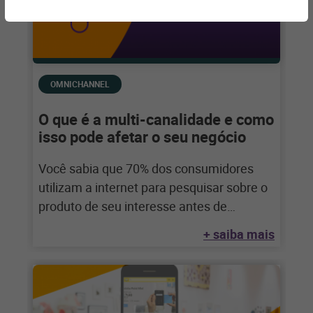
OMNICHANNEL
O que é a multi-canalidade e como
isso pode afetar o seu negócio
Você sabia que 70% dos consumidores
utilizam a internet para pesquisar sobre o
produto de seu interesse antes de
efetivamente tomarem a decisão de
+ saiba mais
compra?