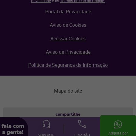
Privacidade
e os
Termos de Uso do Google.
Portal da Privacidade
Aviso de Cookies
Acessar Cookies
Aviso de Privacidade
Política de Segurança da Informação
Mapa do site
Aviso de privacidade
compartilhe
fale com
© Linx 2026.
a gente!
Todos os direitos reservados.
Adquira por
SUPORTE
LIGAÇÃO