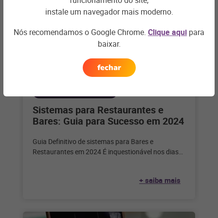
funcionamento do site,
instale um navegador mais moderno.
Nós recomendamos o Google Chrome.
Clique aqui
para
baixar.
fechar
BARES E RESTAURANTES
Sistemas para Restaurantes e
Bares: Guia para Sucesso em 2024
Guia Definitivo de sistemas para Bares e
Restaurantes em 2024 É inquestionável nos dias
de hoje que a tecnologia desempenha
+ saiba mais