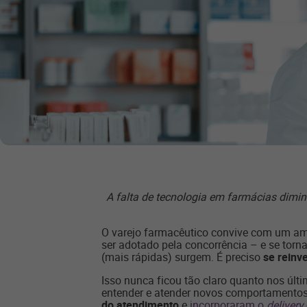
A falta de tecnologia em farmácias diminu
O varejo farmacêutico convive com um am
ser adotado pela concorrência – e se torna
(mais rápidas) surgem. É preciso
se reinv
Isso nunca ficou tão claro quanto nos úl
entender e atender novos comportamentos d
do atendimento
e
incorporaram o
delivery