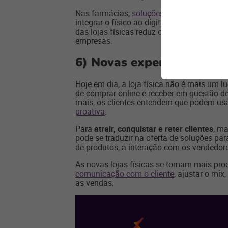
Nas farmácias,
soluções omnichannel aum
integrar o físico ao digital – e ter uma vi
das lojas físicas reduz os custos logísti
empresas.
6)
Novas experiências nas 
Hoje em dia, a loja física não é mais um 
de comprar online e receber em questão d
mais, os clientes entendem que podem usar 
proativa
.
Para
atrair, conquistar e reter clientes
, ma
pode se traduzir na oferta de soluções pa
de produtos, a interação com os vendedor
As novas lojas físicas se tornam mais pr
comunicação com o cliente
, ajustar o mi
as vendas.