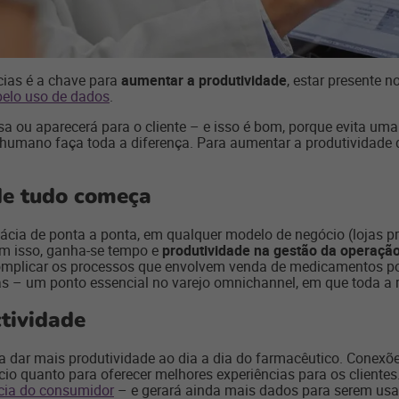
cias é a chave para
aumentar a produtividade
, estar presente
pelo uso de dados
.
 ou aparecerá para o cliente – e isso é bom, porque evita uma 
umano faça toda a diferença. Para aumentar a produtividade de
de tudo começa
cia de ponta a ponta, em qualquer modelo de negócio (lojas pró
om isso, ganha-se tempo e
produtividade na gestão da operaçã
mplicar os processos que envolvem venda de medicamentos po
s – um ponto essencial no varejo omnichannel, em que toda a r
ctividade
a dar mais produtividade ao dia a dia do farmacêutico. Conexõ
cio quanto para oferecer melhores experiências para os cliente
ncia do consumidor
– e gerará ainda mais dados para serem usa