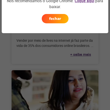
Nós recomendamos o Google Chrome.
Clique aqui
para
baixar.
CONECTIVIDADE
Por que o live commerce precisa
fechar
fazer parte da sua estratégia de
vendas?
Vender por meio de lives na internet já faz parte da
vida de 35% dos consumidores online brasileiros. E
você?
+ saiba mais