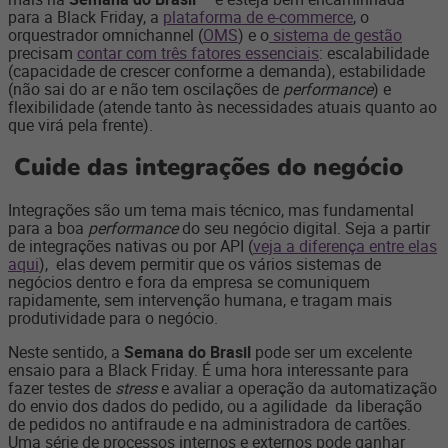
para a Black Friday, a
plataforma de e-commerce
, o
orquestrador omnichannel (
OMS
) e o
sistema de gestão
precisam
contar com três fatores essenciais
: escalabilidade
(capacidade de crescer conforme a demanda), estabilidade
(não sai do ar e não tem oscilações de
performance
) e
flexibilidade (atende tanto às necessidades atuais quanto ao
que virá pela frente).
Cuide das integrações do negócio
Integrações são um tema mais técnico, mas fundamental
para a boa
performance
do seu negócio digital. Seja a partir
de integrações nativas ou por API (
veja a diferença entre elas
aqui
), elas devem permitir que os vários sistemas de
negócios dentro e fora da empresa se comuniquem
rapidamente, sem intervenção humana, e tragam mais
produtividade para o negócio.
Neste sentido, a
Semana do Brasil
pode ser um excelente
ensaio para a Black Friday. É uma hora interessante para
fazer testes de
stress
e avaliar a operação da automatização
do envio dos dados do pedido, ou a agilidade da liberação
de pedidos no antifraude e na administradora de cartões.
Uma série de processos internos e externos pode ganhar