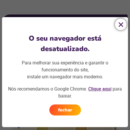
Ficou com
alguma dúvida?
O seu navegador está
desatualizado.
Podemos te ajudar com os desafios do seu negócio e
encontrar a
solução ideal
Para melhorar sua experiência e garantir o
Entre em contato
funcionamento do site,
instale um navegador mais moderno.
Nós recomendamos o Google Chrome.
Clique aqui
para
baixar.
Artigos relacionados
fechar