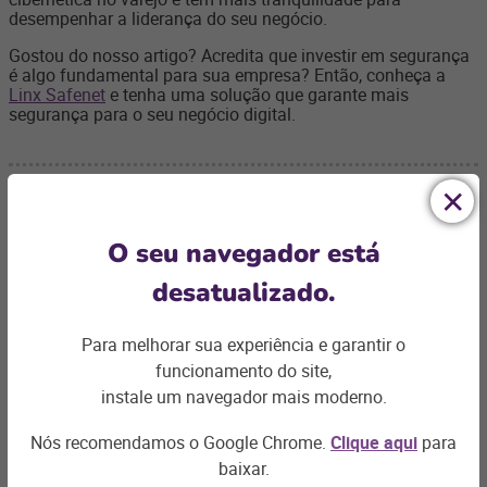
desempenhar a liderança do seu negócio.
Gostou do nosso artigo? Acredita que investir em segurança
é algo fundamental para sua empresa? Então, conheça a
Linx Safenet
e tenha uma solução que garante mais
segurança para o seu negócio digital.
O seu navegador está
Ficou com
desatualizado.
alguma dúvida?
Para melhorar sua experiência e garantir o
funcionamento do site,
Podemos te ajudar com os desafios do seu negócio e
encontrar a
solução ideal
instale um navegador mais moderno.
Nós recomendamos o Google Chrome.
Clique aqui
para
Entre em contato
baixar.