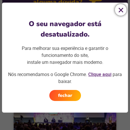
alguma dúvida?
Podemos te ajudar com os desafios do seu negócio e
O seu navegador está
encontrar a
solução ideal
desatualizado.
Entre em contato
Para melhorar sua experiência e garantir o
funcionamento do site,
instale um navegador mais moderno.
Nós recomendamos o Google Chrome.
Clique aqui
para
Artigos relacionados
baixar.
fechar