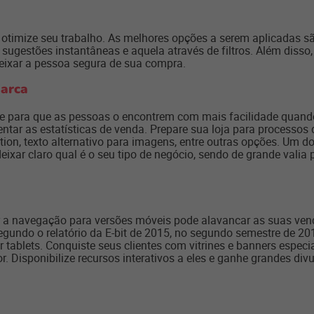
 otimize seu trabalho. As melhores opções a serem aplicadas sã
de sugestões instantâneas e aquela através de filtros. Além dis
eixar a pessoa segura de sua compra.
marca
e para que as pessoas o encontrem com mais facilidade quando
ntar as estatísticas de venda. Prepare sua loja para processos
tion, texto alternativo para imagens, entre outras opções. Um 
eixar claro qual é o seu tipo de negócio, sendo de grande valia
r a navegação para versões móveis pode alavancar as suas ven
egundo o relatório da E-bit de 2015, no segundo semestre de 20
ablets. Conquiste seus clientes com vitrines e banners especia
or. Disponibilize recursos interativos a eles e ganhe grandes d