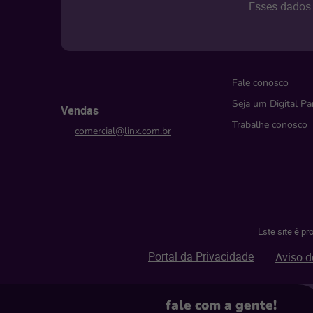
Esses dados 
Fale conosco
Seja um Digital Pa
Vendas
Trabalhe conosco
comercial@linx.com.br
Este site é p
Portal da Privacidade
Aviso d
fale com
a gente!
© Linx 2026.
Todos os direitos reservados.