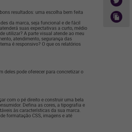
 bons resultados: uma escolha bem feita
es da marca, seja funcional e de fácil
 atenderá suas expectativas a curto, médio
e utilizar? A parte visual atende ao meu
mento, atendimento, segurança das
ema é responsivo? O que os relatórios
m deles pode oferecer para concretizar o
ar com o pé direito e construir uma bela
nsumidor. Defina as cores, a tipografia e
veis às características da sua marca.
s de formatação CSS, imagens e até