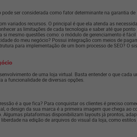
o pode ser considerada como fator determinante na garantia de
m variados recursos. O principal é que ela atenda as necessidad
onhecer as limitações de cada tecnologia e saber até que ponto
 a si mesmo questões como: o módulo de gerenciamento é fácil d
ntidade do meu negócio? Possui integração com meios de paga
trutura para implementação de um bom processo de SEO? O sist
gócio
esenvolvimento de uma loja virtual. Basta entender o que cada u
a a funcionalidade de diversas opções.
essão é a que fica? Para conquistar os clientes é preciso começ
nal, o design da sua marca é a primeira imagem que chega ao co
Algumas plataformas disponibilizam layouts já prontos, adaptá
liberdade na edição de arquivos do visual da loja, como estilo