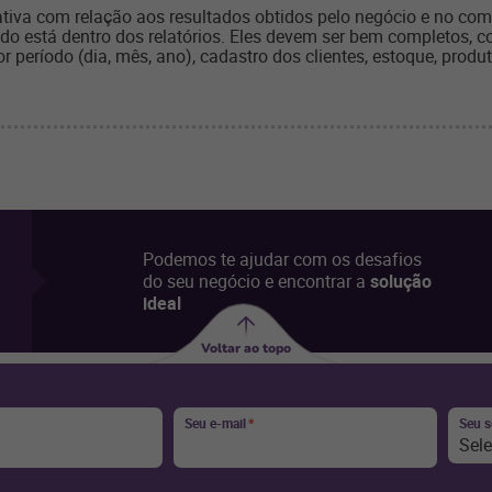
tiva com relação aos resultados obtidos pelo negócio e no comér
o está dentro dos relatórios. Eles devem ser bem completos, co
 período (dia, mês, ano), cadastro dos clientes, estoque, produ
Podemos te ajudar com os desafios
do seu negócio e encontrar a
solução
ideal
Voltar ao topo
Seu e-mail
*
Seu 
Sel