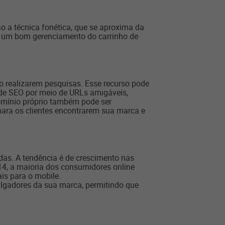
o a técnica fonética, que se aproxima da
so, um bom gerenciamento do carrinho de
 realizarem pesquisas. Esse recurso pode
 de SEO por meio de URLs amigáveis,
domínio próprio também pode ser
 para os clientes encontrarem sua marca e
das. A tendência é de crescimento nas
14, a maioria dos consumidores online
is para o mobile.
ivulgadores da sua marca, permitindo que