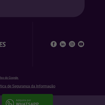
so do Google.
ítica de Segurança da Informação
Adquira por
Mapa do site
Aviso de privacidade
WHATSAPP