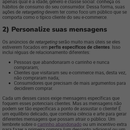
apenas qual é a idade, gênero e classe social: conheça os
hábitos de consumo do seu consumidor. Dessa forma, suas
ações de
retargeting
devem ter como foco um público que se
comporta como o típico cliente do seu e-commerce.
2)
Personalize suas mensagens
Os anúncios de
retargeting
serão muito mais úteis se eles
estiverem focados em
perfis específicos de clientes
. Isso
inclui réguas de relacionamento diferentes:
Pessoas que abandonaram o carrinho e nunca
compraram;
Clientes que visitaram seu e-commerce mas, desta vez,
não compraram nada;
Consumidores que precisam de mais argumentos para
decidirem comprar.
Cada um desses casos exige mensagens específicas que
foquem esses potenciais clientes. Mas as mensagens não
podem ser tão específicas a ponto de assustar o cliente! É
um equilíbrio delicado, que combina ciência e arte para gerar
diferentes mensagens que possam atrair o público. Um
lembrete sobre o
carrinho abandonado
ou um incentivo extra
para fazer a primeira compra (um desconto adicional ou um