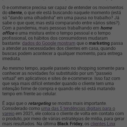
O e-commerce precisa ser capaz de entender os movimentos
do
cliente
, o que ele está buscando naquele momento (está
só “dando uma olhadinha” em uma pausa no trabalho? Já
sabe o que quer, mas está comparando entre vários sites?).
Com a pandemia, mais pessoas trabalhando em
home
office
e uma mistura entre o tempo pessoal e o tempo
profissional, os hábitos dos consumidores mudaram
bastante:
dados do Google mostram
que o
marketing
passa
a atender as necessidades dos clientes em casa, quando
buscas podem acontecer a qualquer momento, para entrega
imediata.
Ao mesmo tempo, aquele passeio no shopping somente para
conhecer as novidades foi substituído por um “passeio
virtual” em aplicativos e sites de e-commerce. Isso faz com
que seja mais difícil entender quando o cliente tem uma
intenção firme de compra e quando ele só está matando
tempo em frente ao celular.
É aqui que o
retargeting
se mostra mais importante.
Considerado como
uma das 5 tendências digitais para o
varejo
em 2021, ele coloca o cliente de volta em contato com
o produto, por meio de várias estratégias de mídia, para gerar
mais resultados. Na última
Black Friday
, os
clientes Linx