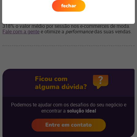
individualizadas
se tornam essenciais para aumentar as
fechar
vendas do seu negócio.
Clientes que usam
Linx Impulse
aumentam em mais de
318% o valor médio por sessão nos e-commerces de moda.
Fale com a gente
e otimize a
performance
das suas vendas.
Ficou com
alguma dúvida?
Podemos te ajudar com os desafios do seu negócio e
encontrar a
solução ideal
Entre em contato