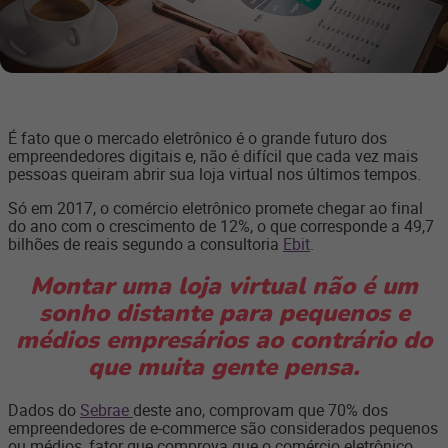
É fato que o mercado eletrônico é o grande futuro dos
empreendedores
digitais e, não é difícil que cada vez mais
pessoas queiram abrir sua loja virtual nos últimos tempos.
Só em 2017, o comércio eletrônico promete chegar ao final
do ano com o crescimento de 12%, o que corresponde a 49,7
bilhões de reais segundo a consultoria
Ebit
.
Montar uma loja virtual não é um
sonho distante para pequenos e
médios empresários ao contrário do
que muita gente pensa.
Dados do
Sebrae
deste ano, comprovam que 70% dos
empreendedores de e-commerce são considerados pequenos
ou médios, fator que comprova que o comércio eletrônico