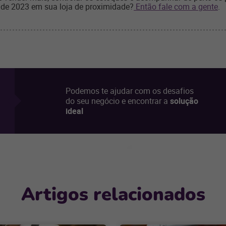
 de 2023 em sua loja de proximidade?
Então fale com a gente
.
Podemos te ajudar com os desafios
do seu negócio e encontrar a
solução
ideal
Artigos relacionados