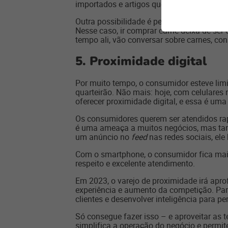
importados e artigos que não são encontra
Outra possibilidade é pensar na experiênci
Nesse caso, ir comprar carne deixa de ser
tempo ali, vão conversar sobre carnes, c
5. Proximidade digital
Por muito tempo, o consumidor esteve limi
quarteirão. Não mais: hoje, com celulare
oferecer proximidade digital, e essa é um
Os consumidores querem ser atendidos rapi
é uma ameaça a muitos negócios, mas tam
um anúncio no
feed
nas redes sociais, ele
Com o smartphone,
o consumidor fica mai
respeito e excelente atendimento.
Em 2023, o varejo de proximidade irá apro
experiência e aumento da competição. Par
clientes e desenvolver inteligência para 
Só consegue fazer isso – e aproveitar as
simplifica a operação do negócio e permit