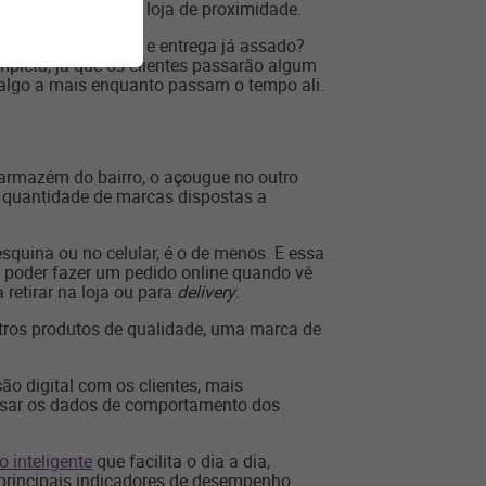
 dar uma parada na loja de proximidade.
e o cliente escolher e entrega já assado?
mpleta, já que os clientes passarão algum
 algo a mais enquanto passam o tempo ali.
 armazém do bairro, o açougue no outro
a quantidade de marcas dispostas a
squina ou no celular, é o de menos. E essa
poder fazer um pedido online quando vê
 retirar na loja ou para
delivery
.
utros produtos de qualidade, uma marca de
o digital com os clientes, mais
alisar os dados de comportamento dos
 inteligente
que facilita o dia a dia,
 principais indicadores de desempenho.