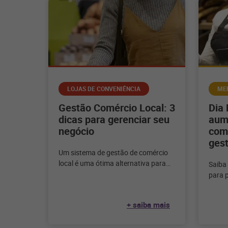
LOJAS DE CONVENIÊNCIA
ME
Gestão Comércio Local: 3
Dia 
dicas para gerenciar seu
aum
negócio
com
gest
Um sistema de gestão de comércio
local é uma ótima alternativa para
Saiba
garantir o sucesso do mercado de
para 
proximidade e
proces
relac
+ saiba mais
alava