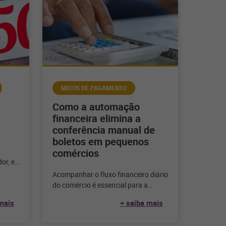
MEIOS DE PAGAMENTO
Como a automação
financeira elimina a
conferência manual de
boletos em pequenos
comércios
or, e,
te é
Acompanhar o fluxo financeiro diário
do comércio é essencial para a
saúde financeira do negócio – mas é
mais
+ saiba mais
impossível fazer