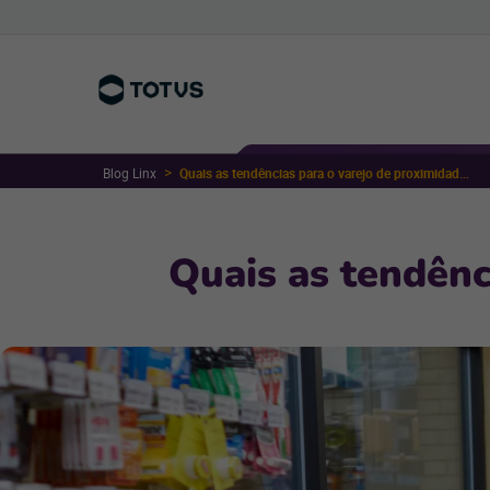
Blog Linx
Quais as tendências para o varejo de proximidade em 2023?
Quais as tendênc