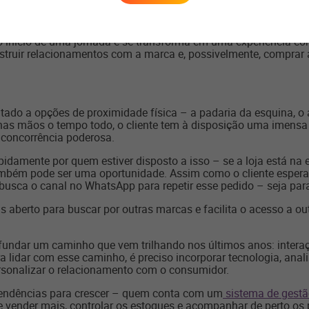
dos em qualquer lugar, o cliente tem vários bons motivos para
a a partir do cliente. Que tal um açougue que prepara o corte qu
 o início de uma jornada e se transforma em uma experiência co
onstruir relacionamentos com a marca e, possivelmente, comprar
tado a opções de proximidade física – a padaria da esquina, o
s nas mãos o tempo todo, o cliente tem à disposição uma imens
a concorrência poderosa.
damente por quem estiver disposto a isso – se a loja está na e
bém pode ser uma oportunidade. Assim como o cliente espera 
 busca o canal no WhatsApp para repetir esse pedido – seja para
s aberto para buscar por outras marcas e facilita o acesso a o
fundar um caminho que vem trilhando nos últimos anos: interaçã
a lidar com esse caminho, é preciso incorporar tecnologia, an
personalizar o relacionamento com o consumidor.
 tendências para crescer – quem conta com um
sistema de gestão
e vender mais, controlar os estoques e acompanhar de perto os