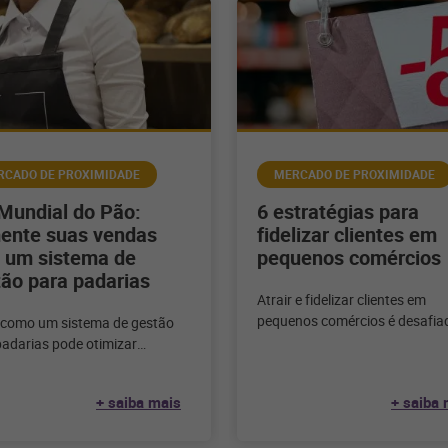
RCADO DE PROXIMIDADE
MERCADO DE PROXIMIDADE
Mundial do Pão:
6 estratégias para
ente suas vendas
fidelizar clientes em
 um sistema de
pequenos comércios
ão para padarias
Atrair e fidelizar clientes em
pequenos comércios é desafiad
 como um sistema de gestão
para isso, conhecer o seu clien
padarias pode otimizar
fundamental para aplicar
sos, fortalecer o
ionamento com o seu cliente e
+ saiba mais
+ saiba 
ncar