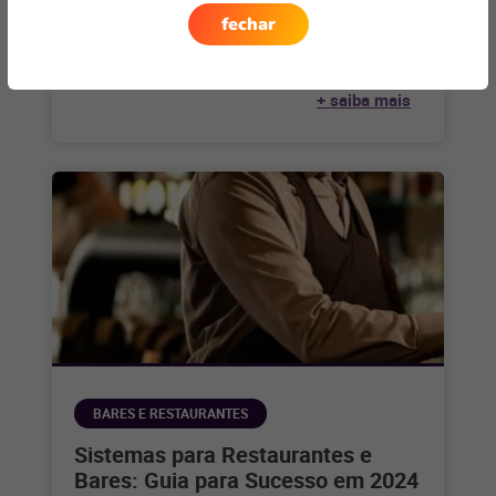
A Black Friday se tornou um fenômeno global no
fechar
mundo do varejo, marcando o início da temporada
de compras festivas
+ saiba mais
BARES E RESTAURANTES
Sistemas para Restaurantes e
Bares: Guia para Sucesso em 2024