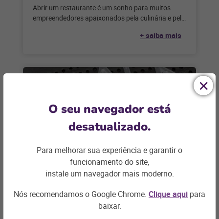
Abrir um restaurante é um sonho para muitos
empreendedores apaixonados pela culinária e pelo
serviço de alimentação. Considerando que,
+ saiba mais
segundo
O seu navegador está
desatualizado.
Para melhorar sua experiência e garantir o
funcionamento do site,
instale um navegador mais moderno.
VAREJO
Maximize lucros na Black Friday:
Nós recomendamos o Google Chrome.
Clique aqui
para
guia completo para varejistas
baixar.