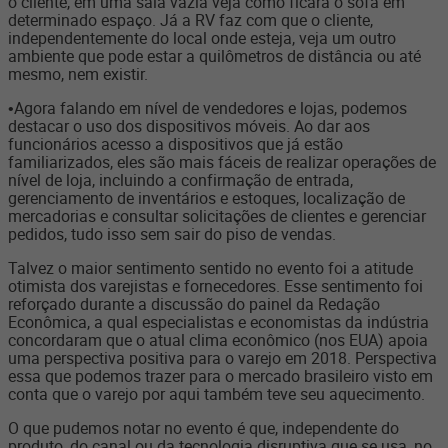
o cliente, em uma sala vazia veja como ficará o sofá em
determinado espaço. Já a RV faz com que o cliente,
independentemente do local onde esteja, veja um outro
ambiente que pode estar a quilômetros de distância ou até
mesmo, nem existir.
•Agora falando em nível de vendedores e lojas, podemos
destacar o uso dos dispositivos móveis. Ao dar aos
funcionários acesso a dispositivos que já estão
familiarizados, eles são mais fáceis de realizar operações de
nível de loja, incluindo a confirmação de entrada,
gerenciamento de inventários e estoques, localização de
mercadorias e consultar solicitações de clientes e gerenciar
pedidos, tudo isso sem sair do piso de vendas.
Talvez o maior sentimento sentido no evento foi a atitude
otimista dos varejistas e fornecedores. Esse sentimento foi
reforçado durante a discussão do painel da Redação
Econômica, a qual especialistas e economistas da indústria
concordaram que o atual clima econômico (nos EUA) apoia
uma perspectiva positiva para o varejo em 2018. Perspectiva
essa que podemos trazer para o mercado brasileiro visto em
conta que o varejo por aqui também teve seu aquecimento.
O que pudemos notar no evento é que, independente do
produto, do canal ou da tecnologia disruptiva que se usa, no