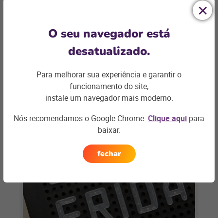
BARES E RESTAURANTES
O seu navegador está
Primeiros passos para abrir um
desatualizado.
restaurante de sucesso
Para melhorar sua experiência e garantir o
Abrir um restaurante é um sonho para muitos
funcionamento do site,
empreendedores apaixonados pela culinária e pelo
serviço de alimentação. Considerando que,
instale um navegador mais moderno.
+ saiba mais
segundo
Nós recomendamos o Google Chrome.
Clique aqui
para
baixar.
fechar