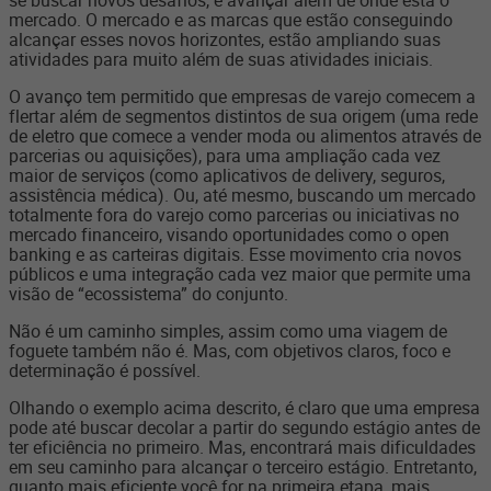
se buscar novos desafios, e avançar além de onde está o
mercado. O mercado e as marcas que estão conseguindo
alcançar esses novos horizontes, estão ampliando suas
atividades para muito além de suas atividades iniciais.
O avanço tem permitido que empresas de varejo comecem a
flertar além de segmentos distintos de sua origem (uma rede
de eletro que comece a vender moda ou alimentos através de
parcerias ou aquisições), para uma ampliação cada vez
maior de serviços (como aplicativos de delivery, seguros,
assistência médica). Ou, até mesmo, buscando um mercado
totalmente fora do varejo como parcerias ou iniciativas no
mercado financeiro, visando oportunidades como o open
banking e as carteiras digitais. Esse movimento cria novos
públicos e uma integração cada vez maior que permite uma
visão de “ecossistema” do conjunto.
Não é um caminho simples, assim como uma viagem de
foguete também não é. Mas, com objetivos claros, foco e
determinação é possível.
Olhando o exemplo acima descrito, é claro que uma empresa
pode até buscar decolar a partir do segundo estágio antes de
ter eficiência no primeiro. Mas, encontrará mais dificuldades
em seu caminho para alcançar o terceiro estágio. Entretanto,
quanto mais eficiente você for na primeira etapa, mais