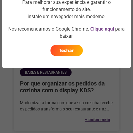
Para melhorar sua experiência e garantir o
funcionamento do site,
instale um navegador mais moderno.
Nós recomendamos o Google Chrome.
Clique aqui
para
baixar.
fechar
BARES E RESTAURANTES
Por que organizar os pedidos da
cozinha com o display KDS?
Modernizar a forma com que a sua cozinha recebe
os pedidos transforma o seu restaurante e traz
diversos benefícios. Confira
+ saiba mais