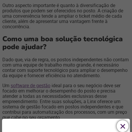
Outro aspecto importante é quanto à diversificação de
produtos que podem ser oferecidos no posto. A criação de
uma conveniência tende a ampliar o ticket médio de cada
cliente, além de apresentar uma vantagem frente à
concorrência.
Como uma boa solução tecnológica
pode ajudar?
Dado que, via de regra, os postos independentes não contam
com uma equipe de trabalho muito grande, é necessário
contar com suporte tecnológico para ampliar o desempenho
da equipe e fornecer eficiência no atendimento.
Um
software de gestão
ideal para o seu negócio deve ser
focado em melhorar o desempenho do posto e precisa
atender a todas as necessidades exclusivas desse
empreendimento. Entre suas soluções, a Linx oferece um
sistema de gestão focado em postos independentes e que
contribui para automatização dos processos, com um preço
que cabe no seu orçamento.
Criar estratégias para melhorar o processo de vendas tem