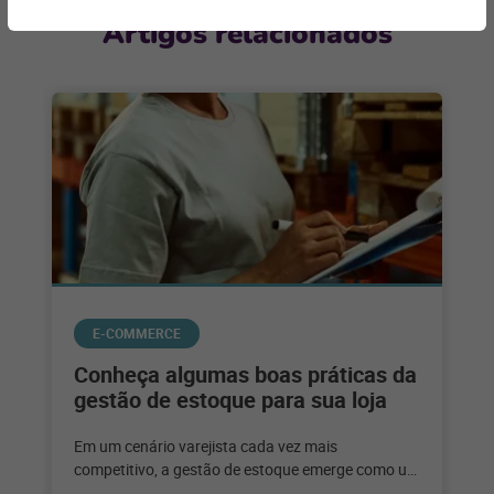
Artigos relacionados
E-COMMERCE
Conheça algumas boas práticas da
gestão de estoque para sua loja
Em um cenário varejista cada vez mais
competitivo, a gestão de estoque emerge como um
pilar fundamental para o sucesso