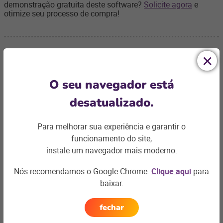
demonstração gratuita deste software?
Solicite agora
e
otimize seu processo de compra!
O seu navegador está
Ficou com
desatualizado.
alguma dúvida?
Para melhorar sua experiência e garantir o
Podemos te ajudar com os desafios do seu negócio e
funcionamento do site,
encontrar a
solução ideal
instale um navegador mais moderno.
Entre em contato
Nós recomendamos o Google Chrome.
Clique aqui
para
baixar.
fechar