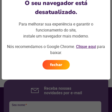
O seu navegador está
desatualizado.
Para melhorar sua experiência e garantir o
Ficou com
funcionamento do site,
alguma dúvida?
instale um navegador mais moderno.
Nós recomendamos o Google Chrome.
Clique aqui
para
Podemos te ajudar com os desafios do seu negócio e
baixar.
encontrar a
solução ideal
Entre em contato
fechar
Voltar ao topo
Receba nossas
novidades por e-mail
Seu nome
*