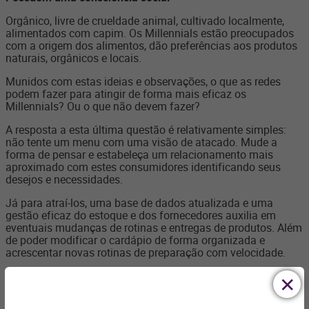
Orgânico, livre de crueldade animal, cultivado localmente,
alimentados com capim. Os Millennials estão preocupados
com a origem dos alimentos, dão preferências aos produtos
naturais, orgânicos e locais.
Munidos com estas ideias e observações, o que as redes
podem fazer para atingir de forma mais eficaz os
Millennials? Ou o que não devem fazer?
A resposta a esta última questão é relativamente simples:
não tente um menu com uma visão de atacado. Mude a
forma de pensar e estabeleça um relacionamento mais
aproximado com estes consumidores identificando seus
desejos e necessidades.
Já para atraí-los, uma base de dados atualizada e uma
gestão eficaz do estoque e dos fornecedores auxilia em
eventuais mudanças de rotinas e entregas de produtos. Além
de poder modificar o cardápio de forma organizada e
acrescentar novas rotinas de preparação com velocidade.