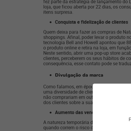
fez parte da estratégia de lançamento do 
loja, que ficou aberta por 22 dias, os co
itens surpresa.
Conquista e fidelização de clientes
Quem deixa para fazer as compras de Natal
shoppings. Afinal, poder levar o produto
tecnologia Bell and Howell apontou que 8
o produto online e retira na loja, em funç
Neste sentido, abrir uma pop-up store a
clientes, perceberem os seus hábitos de c
consequência, esse contato pode se traduz
Divulgação da marca
Como falamos, em época de Natal, o comér
uma diversidade de clientes em um períod
não comprariam em outro momento. Isso é
dos clientes sobre a sua loja, o seu atend
Aumento das vendas
P
A natureza temporária desse tipo de loja 
quando correm o risco de não poder tê-lo m