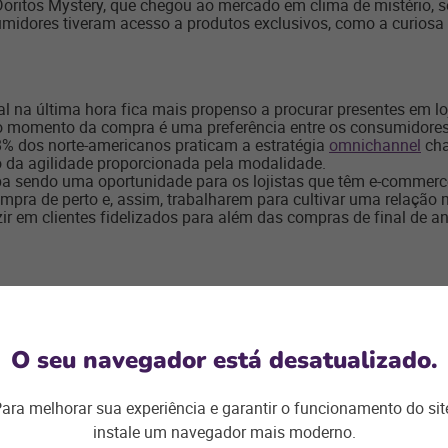
Doritos Mystery, que chegou ao mercado em clima de mistério, se
nsumidores tiveram acesso a produtos exclusivos, como a curiosa
 na última hora fica mais propenso a procurar presentes em lo
 no momento da compra é uma preferência entre os consumidore
8% dos norte-americanos praticam a estratégia
omnichannel
ch
ão da agilidade proporcionada pela modalidade.
caba sendo uma oportunidade para os lojistas que têm e-comme
ompra de perto e, assim, trabalharem para cultivar uma relaçã
ir em clientes fidelizados para além das compras de final de an
cio fica naturalmente mais movimentado. E em uma pop-up store
o propício a compras, quando a maioria dos consumidores estã
 uma grande vantagem não só para divulgar a sua marca, mas 
imento e os seus produtos.
O seu navegador está desatualizado.
ara melhorar sua experiência e garantir o funcionamento do sit
cria um senso de urgência entre os consumidores. As pessoas a
instale um navegador mais moderno.
ais tarde. E quando se trata de Natal, lembre-se que as festas