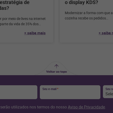
estratégia de
o display KDS?
das?
Modernizar a forma com que a
cozinha recebe os pedidos
 por meio de lives na internet
transforma o seu restaurante e
 parte da vida de 35% dos
diversos benefícios. Confira
idores online brasileiros. E
+ saiba mais
+ saiba 
Voltar ao topo
Seu e-mail
*
Seu 
Sel
serão utilizados nos termos do nosso
Aviso de Privacidade
.