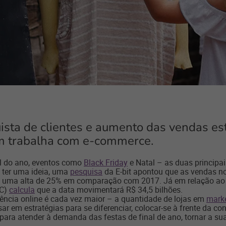
ista de clientes e aumento das vendas es
em trabalha com e-commerce.
al do ano, eventos como
Black Friday
e Natal – as duas principa
 ter uma ideia, uma
pesquisa
da E-bit apontou que as vendas n
y, uma alta de 25% em comparação com 2017. Já em relação ao
NC)
calcula
que a data movimentará R$ 34,5 bilhões.
ência online é cada vez maior – a quantidade de lojas em
mark
sar em estratégias para se diferenciar, colocar-se à frente da c
ara atender à demanda das festas de final de ano, tornar a sua