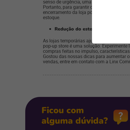
senso de urgência, uma vez que os cliente
Portanto, para garantir que o clima de “c
encerramento da loja pop-up. Outra possib
estoque.
Redução do estoque sazonal
As lojas temporárias ajudam a renovar o s
pop-up store é uma solução. Experimente l
compras feitas no impulso, característica
Gostou das nossas dicas para aumentar o
vendas, e
ntre em contato com a Linx Comme
Ficou com
alguma dúvida?