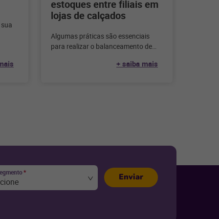
estoques entre filiais em
lojas de calçados
 sua
Algumas práticas são essenciais
 traz
para realizar o balanceamento de
estoques entre filiais, garantindo que
mais
+ saiba mais
todos os produtos estejam
disponíveis em
segmento
*
Enviar
ecione