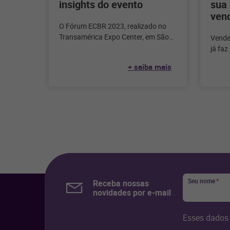
insights do evento
sua 
ven
O Fórum ECBR 2023, realizado no
Transamérica Expo Center, em São
Vender
Paulo, nos dias 25, 26 e 27 de julho,
já faz
consum
+ saiba mais
você?
Seu nome
*
Receba nossas
novidades por e-mail
Esses dados 