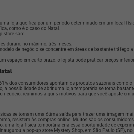
uma loja que fica por um período determinado em um local fís
ica, como é o caso do Natal.
p store são:
res duram, no máximo, três meses.
modelo de negócio se concentre em áreas de bastante tráfego a
 um espaço em curto prazo, o lojista pode praticar preços inferio
Natal
61% dos consumidores apontam os produtos sazonais como o mo
, a possibilidade de abrir uma loja temporária se torna bastante 
 negócio, reunimos alguns motivos para que você aposte em um
ísicas se tornam uma ótima saída para trazer uma imagem mai
forma, resistem às compras online. Muitos são os consumidores
o, uma loja física temporária cria essa oportunidade de experi
naugurou a pop-up store Mystery Shop, em São Paulo (SP), no e