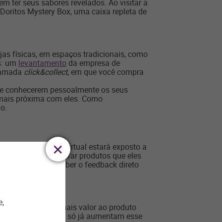
m ter seus sabores revelados. Ao visitar a
 Doritos Mystery Box, uma caixa repleta de
jas físicas, em espaços tradicionais, como
s: um
levantamento
da empresa de
amada
click&collect
, em que você compra
rce conhecerem pessoalmente os seus
o mais próxima com eles. Como
o.
, o seu negócio virtual estará exposto a
o dispostos a comprar produtos que eles
também para receber o feedback direto
e,
cabam atribuindo mais valor ao produto
 de fim de ano por si só já aumentam esse