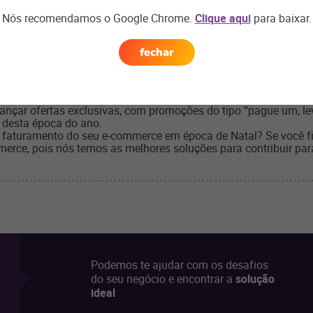
s estão cientes do caráter exclusivo dos produtos sazonais.
ompre antes que acabe” contribua para alavancar as suas vendas
Nós recomendamos o Google Chrome.
Clique aqui
para baixar.
ilidade é determinar o prazo de duração da sua loja temporária
fechar
eu estoque. Se você precisa aumentar as vendas de produtos fes
ançar ofertas exclusivas, com promoções do tipo “pague um, leve
s desta época do ano.
 faturamento do seu e-commerce em época de Natal? Se você fi
rce, pois nós temos as melhores soluções para contribuir para 
Podemos te ajudar com os desafios
do seu negócio e encontrar a
solução
ideal