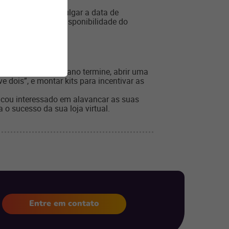
, uma opção é divulgar a data de
 de acordo com a disponibilidade do
tivos antes que o ano termine, abrir uma
 dois”, e montar kits para incentivar as
cou interessado em alavancar as suas
o sucesso da sua loja virtual.
Entre em contato