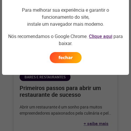
Para melhorar sua experiência e garantir o
funcionamento do site,
instale um navegador mais moderno.
Nós recomendamos o Google Chrome.
Clique aqui
para
baixar.
fechar
BARES E RESTAURANTES
Primeiros passos para abrir um
restaurante de sucesso
Abrir um restaurante é um sonho para muitos
empreendedores apaixonados pela culinária e pelo
serviço de alimentação. Considerando que,
+ saiba mais
segundo