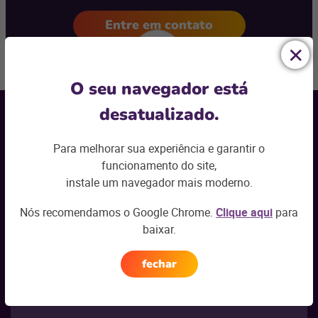
Entre em contato
Voltar ao topo
O seu navegador está
Receba nossas
novidades por e-mail
desatualizado.
Seu nome
*
Para melhorar sua experiência e garantir o
funcionamento do site,
instale um navegador mais moderno.
Seu e-mail
*
Nós recomendamos o Google Chrome.
Clique aqui
para
baixar.
Seu segmento
*
Selecione
fechar
Esses dados serão utilizados nos termos do nosso
Aviso de Privacidade
.