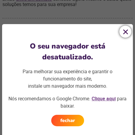
soluções temos para sua empresa!
O seu navegador está
Ficou com
desatualizado.
alguma dúvida?
Para melhorar sua experiência e garantir o
Podemos te ajudar com os desafios do seu negócio e
funcionamento do site,
encontrar a
solução ideal
instale um navegador mais moderno.
Entre em contato
Nós recomendamos o Google Chrome.
Clique aqui
para
baixar.
fechar