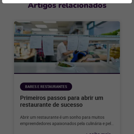
Artigos relacionados
BARES E RESTAURANTES
Primeiros passos para abrir um
restaurante de sucesso
Abrir um restaurante é um sonho para muitos
empreendedores apaixonados pela culinária e pelo
serviço de alimentação. Considerando que,