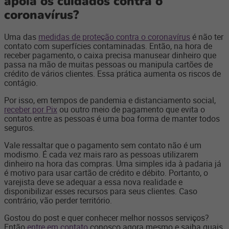
apoia os cuidados contra o
coronavírus?
Uma das
medidas de proteção contra o coronavírus
é não ter
contato com superfícies contaminadas. Então, na hora de
receber pagamento, o caixa precisa manusear dinheiro que
passa na mão de muitas pessoas ou manipula cartões de
crédito de vários clientes. Essa prática aumenta os riscos de
contágio.
Por isso, em tempos de pandemia e distanciamento social,
receber por Pix
ou outro meio de pagamento que evita o
contato entre as pessoas é uma boa forma de manter todos
seguros.
Vale ressaltar que o pagamento sem contato não é um
modismo. É cada vez mais raro as pessoas utilizarem
dinheiro na hora das compras. Uma simples ida à padaria já
é motivo para usar cartão de crédito e débito. Portanto, o
varejista deve se adequar a essa nova realidade e
disponibilizar esses recursos para seus clientes. Caso
contrário, vão perder território.
Gostou do post e quer conhecer melhor nossos serviços?
Então
entre em contato
conosco agora mesmo e saiba quais