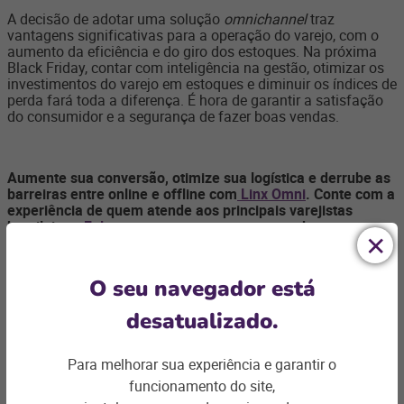
A decisão de adotar uma solução
omnichannel
traz
vantagens significativas para a operação do varejo, com o
aumento da eficiência e do giro dos estoques. Na próxima
Black Friday, contar com inteligência na gestão, otimizar os
investimentos do varejo em estoques e diminuir os índices de
perda fará toda a diferença. É hora de garantir a satisfação
do consumidor e a segurança de fazer boas vendas.
Aumente sua conversão, otimize sua logística e derrube as
barreiras entre online e offline com
Linx Omni
. Conte com a
experiência de quem atende aos principais varejistas
brasileiros.
Fale com a gente
e entre no mundo
omnichannel
.
O seu navegador está
desatualizado.
Para melhorar sua experiência e garantir o
funcionamento do site,