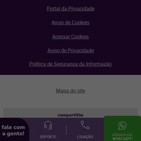
Portal da Privacidade
Aviso de Cookies
Acessar Cookies
Aviso de Privacidade
Política de Segurança da Informação
Mapa do site
Aviso de privacidade
compartilhe
fale com
© Linx 2026.
a gente!
Adquira por
Todos os direitos reservados.
SUPORTE
LIGAÇÃO
WHATSAPP