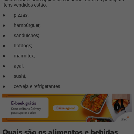
itens vendidos estão:
● pizzas;
● hambúrguer;
● sanduíches;
● hotdogs;
● marmitex;
● açaí;
● sushi;
● cerveja e refrigerantes.
Quais são os alimentos e bebidas