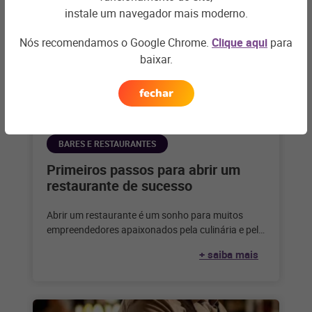
instale um navegador mais moderno.
Nós recomendamos o Google Chrome.
Clique aqui
para
baixar.
fechar
BARES E RESTAURANTES
Primeiros passos para abrir um
restaurante de sucesso
Abrir um restaurante é um sonho para muitos
empreendedores apaixonados pela culinária e pelo
serviço de alimentação. Considerando que,
+ saiba mais
segundo