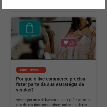
+ saiba mais
CONECTIVIDADE
Por que o live commerce precisa
fazer parte da sua estratégia de
vendas?
Vender por meio de lives na internet já faz parte da
vida de 35% dos consumidores online brasileiros. E