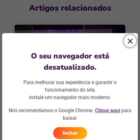
Artigos relacionados
O seu navegador está
desatualizado.
Para melhorar sua experiência e garantir o
funcionamento do site,
E-COMMERCE
instale um navegador mais moderno.
Fórum ECBR 2023: confira os
Nós recomendamos o Google Chrome.
Clique aqui
para
principais insights do evento
baixar.
O Fórum ECBR 2023, realizado no Transamérica
Expo Center, em São Paulo, nos dias 25, 26 e 27 de
fechar
julho,