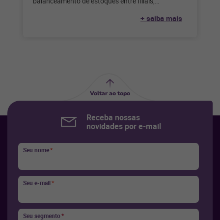
balanceamento de estoques entre filiais,
garantindo que todos os produtos estejam
+ saiba mais
disponíveis em
Voltar ao topo
Receba nossas
novidades por e-mail
Seu nome
*
Seu e-mail
*
Seu segmento
*