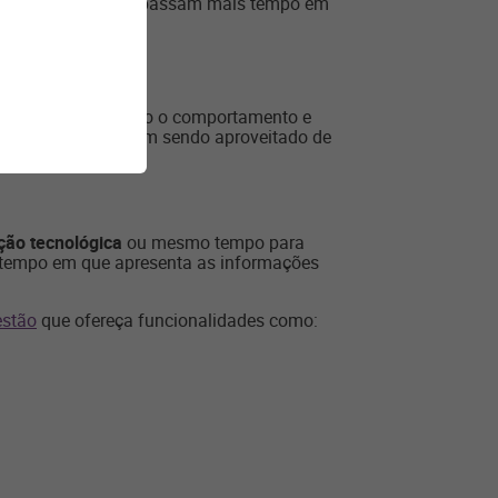
consumidores que passam mais tempo em
nalizado.
 de conhecer a fundo o comportamento e
ompetitivo, que vem sendo aproveitado de
ção tecnológica
ou mesmo tempo para
o tempo em que apresenta as informações
estão
que ofereça funcionalidades como: