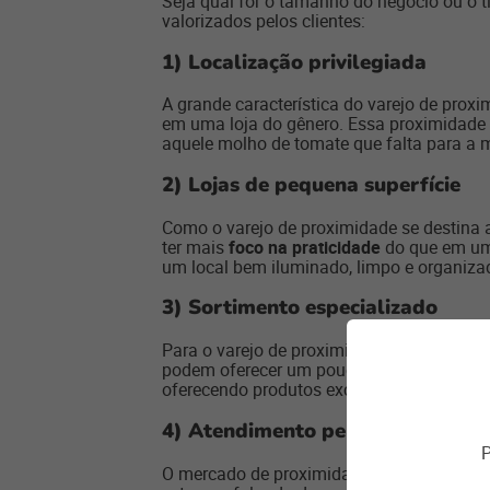
Seja qual for o tamanho do negócio ou o t
valorizados pelos clientes:
1)
Localização privilegiada
A grande característica do varejo de prox
em uma loja do gênero. Essa proximidade 
aquele molho de tomate que falta para a
2)
Lojas de pequena superfície
Como o varejo de proximidade se destina 
ter mais
foco na praticidade
do que em uma
um local bem iluminado, limpo e organiza
3)
Sortimento especializado
Para o varejo de proximidade, competir c
podem oferecer um pouco de tudo. O
vare
oferecendo produtos exclusivos, diferentes
4)
Atendimento personalizado
P
O mercado de proximidade recebe menos cl