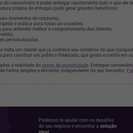
s do consumidor é poder entregar rapidamente tudo o que ele de
tura própria de entregas pode gerar grandes benefícios:
 mais momentos de consumo;
pida e prática para todas as ocasiões;
s para entender melhor o comportamento dos clientes;
 médio;
es personalizadas.
e volta um cliente que já conhece seu comércio do que conquis
para construir um público fidelizado, que gosta e confia em s
adas à realidade do
varejo de proximidade
. Entregue conveniênc
 de forma simples e eficiente, independente do seu tamanho.
Fa
Podemos te ajudar com os desafios
do seu negócio e encontrar a
solução
ideal