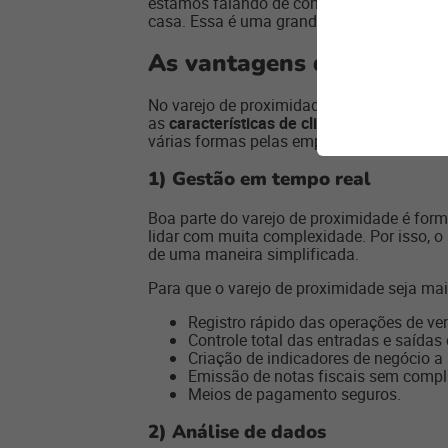
estamos falando de compras diárias, que
casa. Essa é uma grande oportunidade par
As vantagens de ter a te
No varejo de proximidade, o uso de
tecnol
as
características de clientes
que vão ao c
várias formas pelas empresas:
1) Gestão em tempo real
Boa parte do varejo de proximidade é fo
lidar com muita complexidade. Por isso, 
de uma maneira simplificada.
Para que o varejo de proximidade seja mais
Registro rápido das operações de ve
Controle total das entradas e saídas
Criação de indicadores de negócio 
Emissão de notas fiscais sem compl
Meios de pagamento seguros.
2) Análise de dados