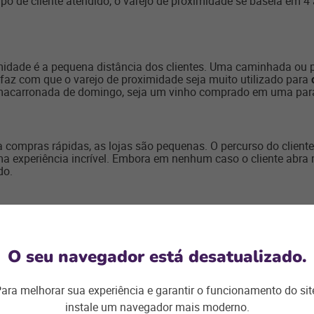
ipo de cliente atendido, o varejo de proximidade se baseia em 4
imidade é a pequena distância dos clientes. Uma caminhada ou p
faz com que o varejo de proximidade seja muito utilizado para
 macarronada de domingo, seja um vinho comprado em uma par
a compras rápidas, as lojas são pequenas. O percurso do clien
 experiência incrível. Embora em nenhum caso o cliente abra 
do.
om o grande varejo é muito complicado. Grandes comércios, co
jo de proximidade
não pode se dar a esse luxo: ele precisa ser 
 ou exatamente aquilo que o cliente vai precisar.
O seu navegador está desatualizado.
ara melhorar sua experiência e garantir o funcionamento do sit
ientes do que uma grande loja, mas recebe esses clientes com 
instale um navegador mais moderno.