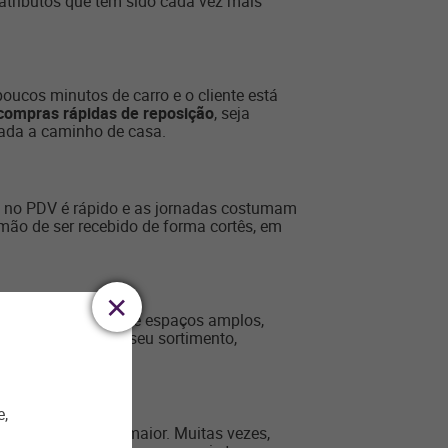
 atributos que têm sido cada vez mais
oucos minutos de carro e o cliente está
compras rápidas de reposição
, seja
ada a caminho de casa.
te no PDV é rápido e as jornadas costumam
mão de ser recebido de forma cortês, em
m milhares de SKUs e espaços amplos,
muito assertivo em seu sortimento,
e,
frequência muito maior. Muitas vezes,