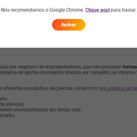
 se tornaram
ainda mais importantes durante a pandemia
para 
a conhecer melhor os clientes e entregar um atendimento perso
Nós recomendamos o Google Chrome.
Clique aqui
para baixar.
cnologia como aliada
fechar
ogia tem se tornado cada vez mais importante
. A possibilidade
omércio várias vezes por semana gera um enorme diferencial c
rmado por negócios de empreendedores, que não possuem
forma
o sistema de gestão do negócio precisa ser completo, ao mesm
 eficiente e produtivo, ele precisa contar com
um sistema de g
nda;
 de estoque;
a serem acompanhados em tempo real;
icação;