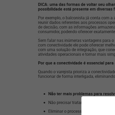
DICA: uma das formas de voltar seu olhar
possibilidade está presente em diversas 
Por exemplo, o balconista já conta com a
reunir dados referentes aos processos op
de decisão, com as informações armazena
consumidor, podendo oferecer exatamente a
Sem falar nas inúmeras vantagens para o do
com conectividade ele pode oferecer melh
com uma solução de integração, que conec
atividades operacionais e tornar mais sim
Por que a conectividade é essencial para 
Quando o varejista prioriza a conectivid
funcionar de forma interligada, eliminando
Não ter mais problemas para resolve
Não precisar tratar com diversos for
Eliminar o processo de controle de fa