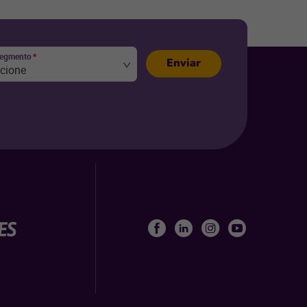
segmento
*
Enviar
ecione