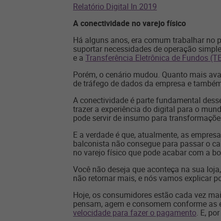
Relatório Digital In 2019
A conectividade no varejo físico
Há alguns anos, era
comum trabalhar no p
suportar
necessidades de operação simples
e a
Transferência Eletrônica de Fundos (T
Porém, o cenário mudou. Quanto mais ava
de tráfego de dados da empresa e també
A conectividade é parte fundamental desse
trazer a experiência do digital para o mund
pode servir de insumo para transformaçõe
E a verdade é que, atualmente, as empres
balconista não consegue para passar o ca
no varejo físico que pode acabar com a b
Você não deseja que aconteça na sua loja,
não retornar mais, e nós vamos explicar p
Hoje, os consumidores estão cada vez mais
pensam, agem e consomem conforme as expe
velocidade para fazer o pagamento
. E, po