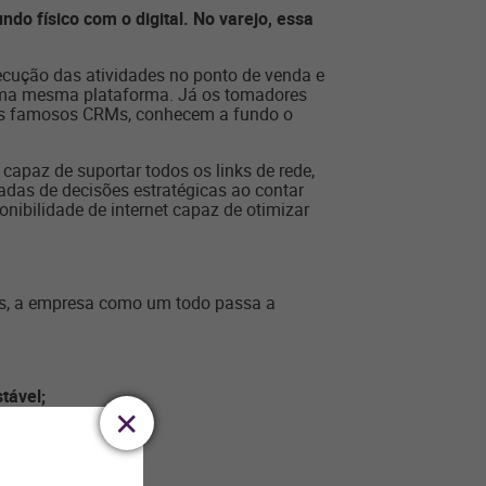
o físico com o digital. No varejo, essa
ecução das atividades no ponto de venda e
m uma mesma plataforma. Já os tomadores
 os famosos CRMs, conhecem a fundo o
capaz de suportar todos os links de rede,
adas de decisões estratégicas ao contar
ibilidade de internet capaz de otimizar
sas, a empresa como um todo passa a
tável;