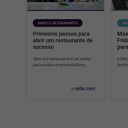
BARES E RESTAURANTES
VA
Primeiros passos para
Maxi
abrir um restaurante de
Frid
sucesso
para
Abrir um restaurante é um sonho
A Bla
para muitos empreendedores
fenôm
apaixonados pela culinária e pelo
varejo
serviço de alimentação.
tempo
Considerando que, segundo
+ saiba mais