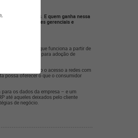
e,
vários fornecedores.
E quem ganha nessa
ra resolver questões gerenciais e
inx Conectividade
, que funciona a partir de
s estabelecimentos para adoção de
 de venda, permitindo o acesso a redes com
sta possa oferecer o que o consumidor
nça para os dados da empresa – e um
 até aqueles deixados pelo cliente
tégias de negócio.