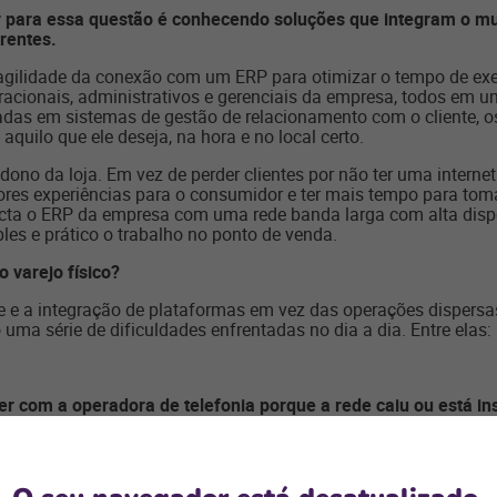
 para essa questão é conhecendo soluções que integram o mund
frentes.
 agilidade da conexão com um ERP para otimizar o tempo de ex
eracionais, administrativos e gerenciais da empresa, todos e
das em sistemas de gestão de relacionamento com o cliente,
quilo que ele deseja, na hora e no local certo.
no da loja. Em vez de perder clientes por não ter uma internet 
ores experiências para o consumidor e ter mais tempo para tom
ta o ERP da empresa com uma rede banda larga com alta dispon
ples e prático o trabalho no ponto de venda.
o varejo físico?
ade e a integração de plataformas em vez das operações disper
 uma série de dificuldades enfrentadas no dia a dia. Entre elas:
r com a operadora de telefonia porque a rede caiu ou está ins
necedores;
turas.