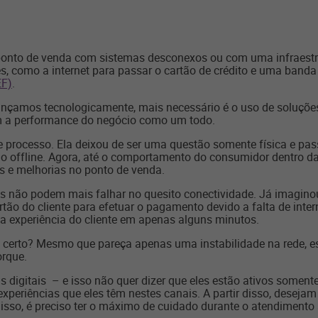
onto de venda com sistemas desconexos ou com uma infraestru
, como a internet para passar o cartão de crédito e uma banda
EF)
.
nçamos tecnologicamente, mais necessário é o uso de soluçõe
m a performance do negócio como um todo.
 processo. Ela deixou de ser uma questão somente física e pass
o offline.
Agora, até o comportamento do consumidor dentro da l
s e melhorias no ponto de venda.
as não podem mais falhar no quesito conectividade. Já imagino
rtão do cliente para efetuar o pagamento devido a falta de in
oa experiência do cliente em apenas alguns minutos.
 certo? Mesmo que pareça apenas uma instabilidade na rede, es
orque.
 digitais – e isso não quer dizer que eles estão ativos soment
riências que eles têm nestes canais. A partir disso, desejam
r isso, é preciso ter o máximo de cuidado durante o atendimento a