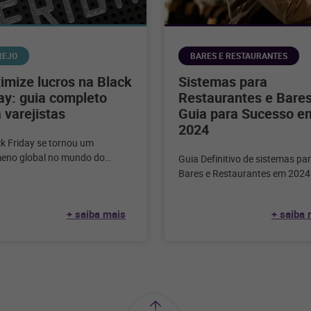
REJO
BARES E RESTAURANTES
mize lucros na Black
Sistemas para
ay: guia completo
Restaurantes e Bares
 varejistas
Guia para Sucesso e
2024
ck Friday se tornou um
eno global no mundo do
Guia Definitivo de sistemas pa
, marcando o início da
Bares e Restaurantes em 2024
rada de compras festivas
inquestionável nos dias de hoj
tecnologia desempenha
+ saiba mais
+ saiba 