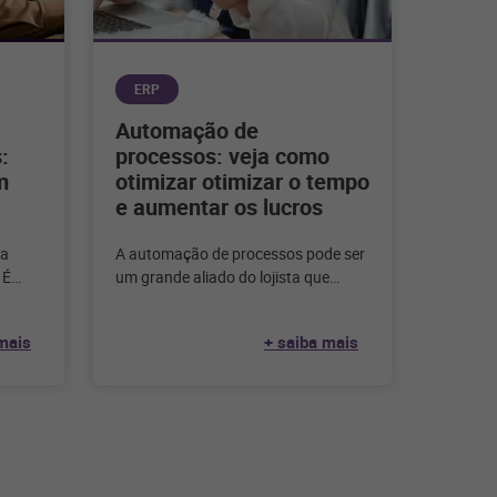
ERP
Automação de
:
processos: veja como
m
otimizar otimizar o tempo
e aumentar os lucros
ra
A automação de processos pode ser
 É
um grande aliado do lojista que
e que a
ainda tem sua gestão sendo feita de
forma
mais
+ saiba mais