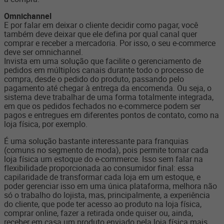
Omnichannel
E por falar em deixar o cliente decidir como pagar, você
também deve deixar que ele defina por qual canal quer
comprar e receber a mercadoria. Por isso, o seu e-commerce
deve ser
omnichannel
.
Invista em uma solução que facilite o gerenciamento de
pedidos em múltiplos canais durante todo o processo de
compra, desde o pedido do produto, passando pelo
pagamento até chegar à entrega da encomenda. Ou seja, o
sistema deve trabalhar de uma forma totalmente integrada,
em que os pedidos fechados no e-commerce podem ser
pagos e entregues em diferentes pontos de contato, como na
loja física, por exemplo.
É uma solução bastante interessante para franquias
(comuns no segmento de moda), pois permite tornar cada
loja física um estoque do e-commerce. Isso sem falar na
flexibilidade proporcionada ao consumidor final: essa
capilaridade de transformar cada loja em um estoque, e
poder gerenciar isso em uma única plataforma, melhora não
só o trabalho do lojista, mas, principalmente, a experiência
do cliente, que pode ter acesso ao produto na loja física,
comprar online, fazer a retirada onde quiser ou, ainda,
receber em casa um produto enviado pela loja física mais