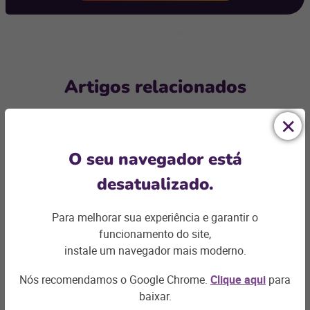
Artigos relacionados
O seu navegador está
desatualizado.
Para melhorar sua experiência e garantir o
funcionamento do site,
instale um navegador mais moderno.
E-COMMERCE
Nós recomendamos o Google Chrome.
Clique aqui
para
baixar.
5 dicas para incentivar avaliação