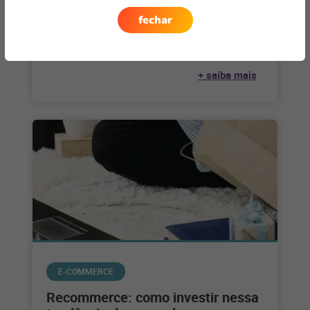
de clientes no e-commerce
fechar
A avaliação de clientes dentro do e-commerce é
um diferencial que vai trazer mais credibilidade
para a marca. Quando se
+ saiba mais
E-COMMERCE
Recommerce: como investir nessa