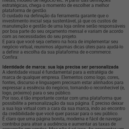
estratégicas, chega o momento de escolher a melhor
plataforma de gestão.
O cuidado na definição da ferramenta garante que o
investimento inicial seja sustentável, já que
os custos de
manutenção e gestão de uma loja online
serão responsáveis
por boa parte do seu orçamento mensal e variam de acordo
com as necessidades do seu projeto.
E para que você seja certeiro na hora de implementar seu
negócio virtual, reunimos algumas dicas úteis para ajudá-lo
a definir a escolha da sua plataforma de e-commerce.
Confira:
Identidade de marca: sua loja precisa ser personalizada
A identidade visual é fundamental para a estratégia de
marca de qualquer empresa. Elementos como logo, cores,
fontes, discurso e linguagem precisam estar alinhados para
expressar a essência do negócio, tornando-o reconhecível (e,
logo, próximo) para o seu público.
Por isso, é tão importante contar com uma plataforma que
possibilite a personalização da sua página. É preciso deixar
a sua loja virtual com a cara da sua marca, indo ao encontro
da credibilidade que você quer passar para o seu público.
É claro que uma página bonita, moderna e fácil de navegar
contribui para atrair a audiência e aumentar as taxas de
conversão em vendas. Mas não é só isso. Ao apresentar um