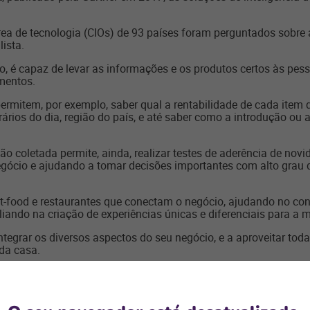
rea de tecnologia (CIOs) de 93 países foram perguntados sobre 
lista.
, é capaz de levar as informações e os produtos certos às pes
imentos.
ermitem, por exemplo, saber qual a rentabilidade de cada item 
rários do dia, região do país, e até saber como a introdução ou
ão coletada permite, ainda, realizar testes de aderência de novi
ócio e ajudando a tomar decisões importantes com alto grau de
ast-food e restaurantes que conectam o negócio, ajudando no c
iando na criação de experiências únicas e diferenciais para a 
egrar os diversos aspectos do seu negócio, e a aproveitar tod
da casa.