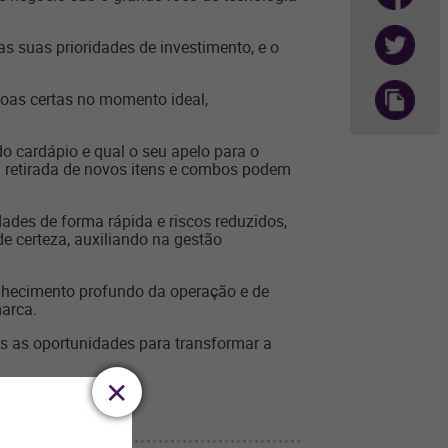
as suas prioridades de investimento, e o
soas certas no momento ideal,
do cardápio e qual o seu apelo para o
 a retirada de novos itens e combos podem
dades de forma rápida e riscos reduzidos,
 certeza, auxiliando na gestão
onhecimento profundo da operação e de
marca.
as as oportunidades para transformar a