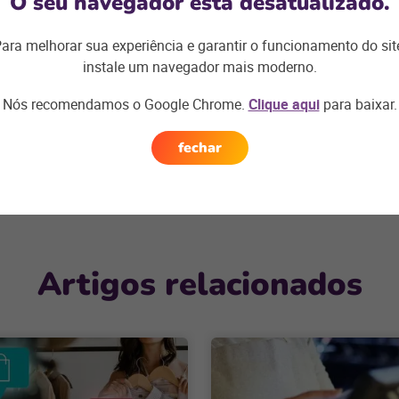
O seu navegador está desatualizado.
ara melhorar sua experiência e garantir o funcionamento do sit
instale um navegador mais moderno.
Podemos te ajudar com os desafios
Nós recomendamos o Google Chrome.
Clique aqui
para baixar.
do seu negócio e encontrar a
solução
ideal
fechar
Artigos relacionados