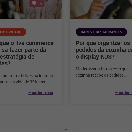
NECTIVIDADE
BARES E RESTAURANTES
 que o live commerce
Por que organizar os
isa fazer parte da
pedidos da cozinha 
estratégia de
o display KDS?
das?
Modernizar a forma com que a
cozinha recebe os pedidos
 por meio de lives na internet
transforma o seu restaurante e
 parte da vida de 35% dos
diversos benefícios. Confira
idores online brasileiros. E
+ saiba mais
+ saiba 