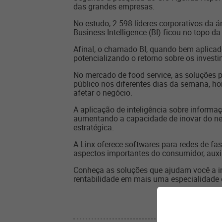
das grandes empresas.
No estudo, 2.598 líderes corporativos da á
Business Intelligence (BI) ficou no topo da 
Afinal, o chamado BI, quando bem aplicado
potencializando o retorno sobre os invest
No mercado de food service, as soluções p
público nos diferentes dias da semana, ho
afetar o negócio.
A aplicação de inteligência sobre informaç
aumentando a capacidade de inovar do neg
estratégica.
A Linx oferece softwares para redes de f
aspectos importantes do consumidor, auxil
Conheça as soluções que ajudam você a int
rentabilidade em mais uma especialidade 