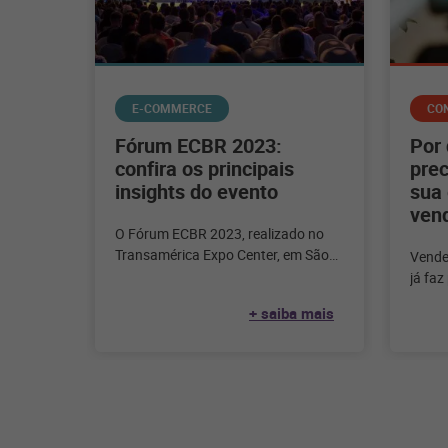
E-COMMERCE
CO
Fórum ECBR 2023:
Por
confira os principais
prec
insights do evento
sua 
ven
O Fórum ECBR 2023, realizado no
Transamérica Expo Center, em São
Vender
Paulo, nos dias 25, 26 e 27 de julho,
já faz
consum
+ saiba mais
você?