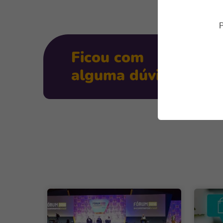
P
Ficou com
alguma dúvida?