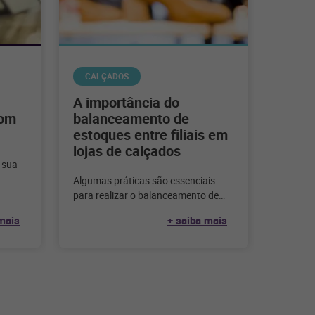
CALÇADOS
A importância do
com
balanceamento de
estoques entre filiais em
lojas de calçados
 sua
Algumas práticas são essenciais
 traz
para realizar o balanceamento de
estoques entre filiais, garantindo que
mais
+ saiba mais
todos os produtos estejam
disponíveis em