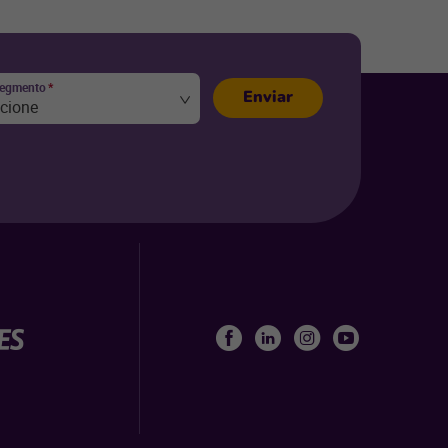
segmento
*
Enviar
ecione