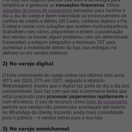
simplificar e gerenciar as
transações financeiras
. Utilize
soluções de meios de pagamento
pensadas para facilitar o
dia a dia do varejo e deem velocidade ao processamento de
cartões de crédito e débito, QR Codes, carteiras digitais e Pix.
O ideal é contar com soluções que aceitem multiadquirência
(trabalhem com vários adquirentes e evitem a paralisação
das vendas se houver algum problema com um determinado
fornecedor) e estejam integrados a terminais TEF para
aumentar a mobilidade dentro da loja, nas entregas via
delivery
ou em vendas externas.
2)
No varejo digital
O forte crescimento do varejo online nos últimos dois anos
(41% em 2020, 27% em 2021, segundo o relatório
Webshoppers) mostra que o digital faz parte do dia a dia dos
consumidores. Isso faz com que seu e-commerce tenha que
estar preparado para
processar pagamentos rapidamente
e
com eficiência. O uso de recursos como
links de pagamento
permite que vendas não presenciais aconteçam até mesmo
no WhatsApp do cliente, trazendo ainda mais comodidade
para o público – e vendas extras para a sua loja.
3)
No varejo omnichannel