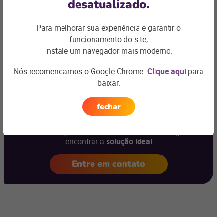
desatualizado.
Assine a newsletter do blog da Linx
e fique por dentro das
novidades para o seu negócio!
Para melhorar sua experiência e garantir o
funcionamento do site,
instale um navegador mais moderno.
Nós recomendamos o Google Chrome.
Clique aqui
para
baixar.
Ficou com
alguma dúvida?
fechar
Podemos te ajudar com os desafios do seu negócio e
encontrar a
solução ideal
Entre em contato