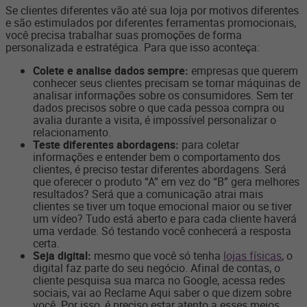
Se clientes diferentes vão até sua loja por motivos diferentes
e são estimulados por diferentes ferramentas promocionais,
você precisa trabalhar suas promoções de forma
personalizada e estratégica. Para que isso aconteça:
Colete e analise dados sempre:
empresas que querem
conhecer seus clientes precisam se tornar máquinas de
analisar informações sobre os consumidores. Sem ter
dados precisos sobre o que cada pessoa compra ou
avalia durante a visita, é impossível personalizar o
relacionamento.
Teste diferentes abordagens:
para coletar
informações e entender bem o comportamento dos
clientes, é preciso testar diferentes abordagens. Será
que oferecer o produto “A” em vez do “B” gera melhores
resultados? Será que a comunicação atrai mais
clientes se tiver um toque emocional maior ou se tiver
um vídeo? Tudo está aberto e para cada cliente haverá
uma verdade. Só testando você conhecerá a resposta
certa.
Seja digital:
mesmo que você só tenha
lojas físicas
, o
digital faz parte do seu negócio. Afinal de contas, o
cliente pesquisa sua marca no Google, acessa redes
sociais, vai ao Reclame Aqui saber o que dizem sobre
você. Por isso, é preciso estar atento a esses meios,