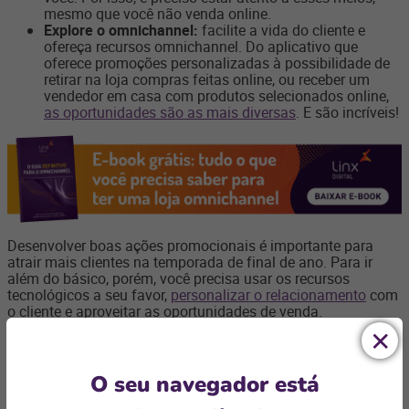
mesmo que você não venda online.
Explore o omnichannel:
facilite a vida do cliente e
ofereça recursos omnichannel. Do aplicativo que
oferece promoções personalizadas à possibilidade de
retirar na loja compras feitas online, ou receber um
vendedor em casa com produtos selecionados online,
as oportunidades são as mais diversas
. E são incríveis!
Desenvolver boas ações promocionais é importante para
atrair mais clientes na temporada de final de ano. Para ir
além do básico, porém, você precisa usar os recursos
tecnológicos a seu favor,
personalizar o relacionamento
com
o cliente e aproveitar as oportunidades de venda.
A Linx conta com
uma série de soluções
que simplificam a
gestão do seu negócio e permitem entender, em tempo real, o
que está acontecendo e como melhorar.
Conte com a gente
O seu navegador está
para vender mais neste Natal no varejo!