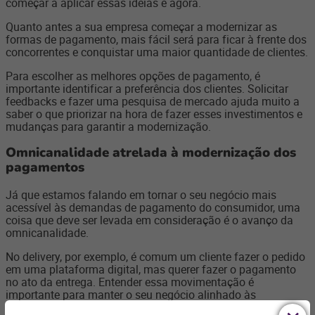
começar a aplicar essas ideias é agora.
Quanto antes a sua empresa começar a modernizar as
formas de pagamento, mais fácil será para ficar à frente dos
concorrentes e conquistar uma maior quantidade de clientes.
Para escolher as melhores opções de pagamento, é
importante identificar a preferência dos clientes. Solicitar
feedbacks e fazer uma pesquisa de mercado ajuda muito a
saber o que priorizar na hora de fazer esses investimentos e
mudanças para garantir a modernização.
Omnicanalidade atrelada à modernização dos
pagamentos
Já que estamos falando em tornar o seu negócio mais
acessível às demandas de pagamento do consumidor, uma
coisa que deve ser levada em consideração é o avanço da
omnicanalidade.
No delivery, por exemplo, é comum um cliente fazer o pedido
em uma plataforma digital, mas querer fazer o pagamento
no ato da entrega. Entender essa movimentação é
importante para manter o seu negócio alinhado às
expectativas do público. Além disso, tamanho cuidado pode