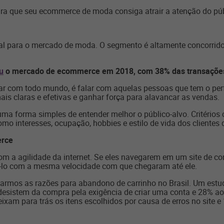
a que seu ecommerce de moda consiga atrair a atenção do públi
ial para o mercado de moda. O segmento é altamente concorrid
u
o mercado de ecommerce em 2018, com 38% das transaçõe
lar com todo mundo, é falar com aquelas pessoas que tem o perf
ais claras e efetivas e ganhar força para alavancar as vendas.
 uma forma simples de entender melhor o público-alvo. Critérios
 interesses, ocupação, hobbies e estilo de vida dos clientes q
erce
 a agilidade da internet. Se eles navegarem em um site de comp
-lo com a mesma velocidade com que chegaram até ele.
sarmos as razões para abandono de carrinho no Brasil. Um est
esistem da compra pela exigência de criar uma conta e 28% 
xam para trás os itens escolhidos por causa de erros no site 