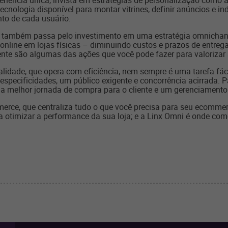
iência única, invista em estratégias de personalização como a
tecnologia disponível para montar vitrines, definir anúncios e 
to de cada usuário.
r também passa pelo investimento em uma estratégia omnichanne
nline em lojas físicas – diminuindo custos e prazos de entrega
lmente são algumas das ações que você pode fazer para valoriza
dade, que opera com eficiência, nem sempre é uma tarefa fáci
pecificidades, um público exigente e concorrência acirrada. P
 melhor jornada de compra para o cliente e um gerenciamento 
mmerce, que centraliza tudo o que você precisa para seu ecomme
a otimizar a performance da sua loja; e a Linx Omni é onde com