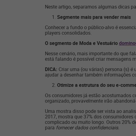
Neste artigo, separamos algumas dicas par
Segmente mais para vender mais
Conhecer a fundo o público-alvo é essenc
players consolidados.
O segmento de Moda e Vestuário
domino
Nesse cenário, mais importante do que fa
está falando é possível criar mensagens m
DICA:
Criar uma (ou várias) persona (s) é
ajudar a desenhar também informações como
Otimize a estrutura do seu e-comm
Os consumidores já estão acostumados com
organizado, provavelmente irão abandoná
Uma mostra disso pode ser vista ao anali
2017, mostra que 37% dos consumidores d
complicado ou muito longo. Outros 20% dei
para
fornecer dados confidenciais.