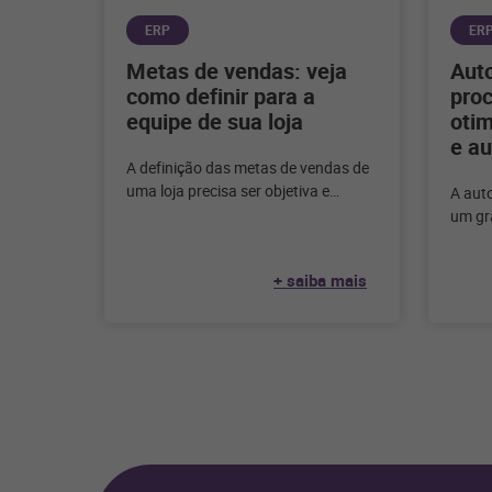
ERP
ER
Metas de vendas: veja
Aut
como definir para a
pro
equipe de sua loja
otim
e au
A definição das metas de vendas de
uma loja precisa ser objetiva e
A aut
realista com o negócio. Entenda
um gra
como definir
ainda
forma
+ saiba mais