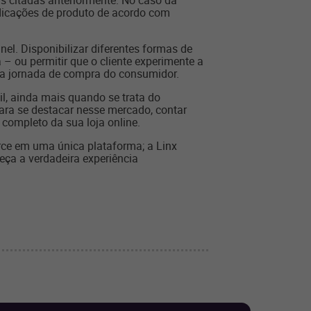
s citadas anteriormente. No caso da
indicações de produto de acordo com
l. Disponibilizar diferentes formas de
 – ou permitir que o cliente experimente a
r a jornada de compra do consumidor.
l, ainda mais quando se trata do
ara se destacar nesse mercado, contar
completo da sua loja online.
rce em uma única plataforma; a Linx
eça a verdadeira experiência