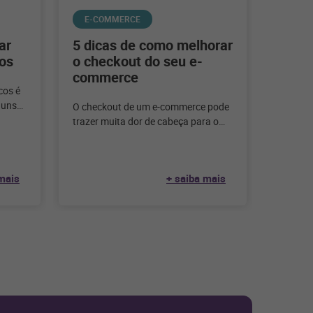
E-COMMERCE
ar
5 dicas de como melhorar
os
o checkout do seu e-
commerce
cos é
guns
O checkout de um e-commerce pode
gócio.
trazer muita dor de cabeça para o
lojista. Mas, separamos algumas
dicas para facilitar
mais
+ saiba mais