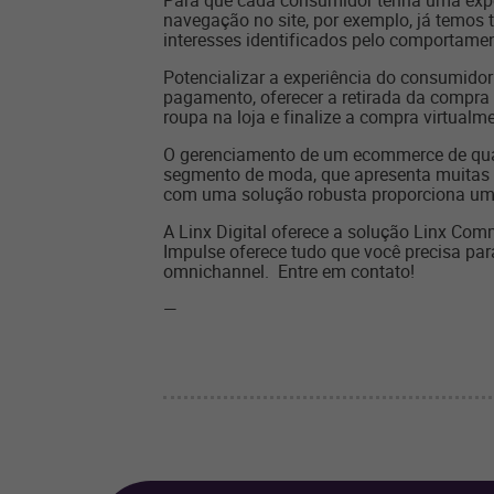
Para que cada consumidor tenha uma exper
navegação no site, por exemplo, já temos 
interesses identificados pelo comportamen
Potencializar a experiência do consumido
pagamento, oferecer a retirada da compra o
roupa na loja e finalize a compra virtua
O gerenciamento de um ecommerce de quali
segmento de moda, que apresenta muitas es
com uma solução robusta proporciona uma
A Linx Digital oferece a solução Linx Co
Impulse oferece tudo que você precisa par
omnichannel. Entre em contato!
—