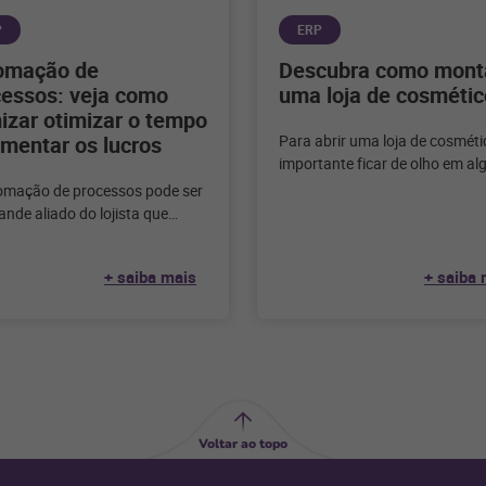
P
ERP
omação de
Descubra como mont
cessos: veja como
uma loja de cosmétic
izar otimizar o tempo
mentar os lucros
Para abrir uma loja de cosméti
importante ficar de olho em al
pontos para ter sucesso no ne
omação de processos pode ser
Confira
nde aliado do lojista que
 tem sua gestão sendo feita de
+ saiba mais
+ saiba 
Voltar ao topo