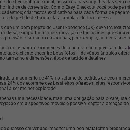
rio do checkout tradicional, possui etapas simplificadas sem 
hor índice de conversão. Com o Easy Checkout você pode permiti
adastros; criar textos explicativos para cada forma de pagame
umo do pedido de forma clara, ampla e de fácil acesso.
s que um bom projeto de User Experience (UX) deve ter, reduzi
 disso, é importante trazer inovação e facilidades que surpre
is precisão o tamanho das roupas, por exemplo, aumenta a con
ência do usuário, ecommerces de moda também precisam ter
at
e que o cliente encontre boas fotos – de vários ângulos diferen
mo tamanho e dimensões, tipos de tecido e detalhes.
istrado um aumento de 41% no volume de pedidos do ecommerce 
nas 24% dos ecommerces brasileiros oferecem sites responsivo
anal a ser melhor explorado.
o apenas uma necessidade, mas uma obrigação para o varejista d
egação em dispositivos móveis é possível captar a atenção de
al
de sucesso em vendas, mas ter uma boa plataforma preparada pa