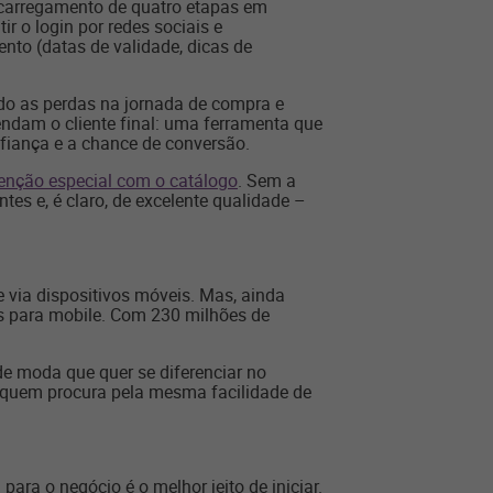
o carregamento de quatro etapas em
r o login por redes sociais e
nto (datas de validade, dicas de
ndo as perdas na jornada de compra e
endam o cliente final: uma ferramenta que
fiança e a chance de conversão.
enção especial com o catálogo
. Sem a
tes e, é claro, de excelente qualidade –
via dispositivos móveis. Mas, ainda
s para mobile. Com 230 milhões de
e moda que quer se diferenciar no
 quem procura pela mesma facilidade de
ra o negócio é o melhor jeito de iniciar.