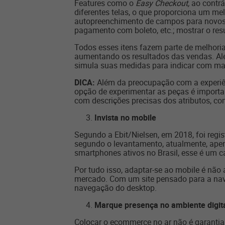
Features como o
Easy Checkout,
ao contrá
diferentes telas, o que proporciona um mel
autopreenchimento de campos para novos c
pagamento com boleto, etc.; mostrar o res
Todos esses itens fazem parte de melhoria
aumentando os resultados das vendas. Além
simula suas medidas para indicar com ma
DICA:
Além da preocupação com a experi
opção de experimentar as peças é important
com descrições precisas dos atributos, co
Invista no mobile
Segundo a Ebit/Nielsen, em 2018, foi reg
segundo o levantamento, atualmente, ape
smartphones ativos no Brasil, esse é um c
Por tudo isso, adaptar-se ao mobile é nã
mercado. Com um site pensado para a nav
navegação do desktop.
Marque presença no ambiente digit
Colocar o ecommerce no ar não é garantia 