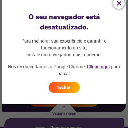
O seu navegador está
desatualizado.
Para melhorar sua experiência e garantir o
funcionamento do site,
instale um navegador mais moderno.
Ficou com
alguma dúvida?
Nós recomendamos o Google Chrome.
Clique aqui
para
baixar.
Podemos te ajudar com os desafios do seu negócio e
encontrar a
solução ideal
fechar
Entre em contato
Voltar ao topo
Receba nossas