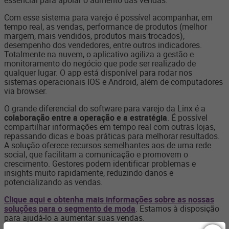
essencial para apoiar o aumento das vendas.
Com esse sistema para varejo é possível acompanhar, em
tempo real, as vendas, performance de produtos (melhor
margem, mais vendidos, produtos mais trocados),
desempenho dos vendedores, entre outros indicadores.
Totalmente na nuvem, o aplicativo agiliza a gestão e
monitoramento do negócio que pode ser realizado de
qualquer lugar. O app está disponível para rodar nos
sistemas operacionais IOS e Android, além de computadores
via browser.
O grande diferencial do software para varejo da Linx é a
colaboração entre a operação e a estratégia
. É possível
compartilhar informações em tempo real com outras lojas,
repassando dicas e boas práticas para melhorar resultados.
A solução oferece recursos semelhantes aos de uma rede
social, que facilitam a comunicação e promovem o
crescimento. Gestores podem identificar problemas e
insights muito rapidamente, reduzindo danos e
potencializando as vendas.
Clique aqui e obtenha mais informações sobre as nossas
soluções para o segmento de moda
. Estamos à disposição
para ajudá-lo a aumentar suas vendas.