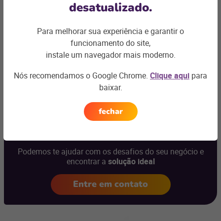
desatualizado.
eleita a melhor plataforma de e-commerce pela Associação
Brasileira de Comércio Eletrônico e está pronta para
digitalizar o seu negócio de acordo com a robustez do seu
Para melhorar sua experiência e garantir o
negócio.
funcionamento do site,
instale um navegador mais moderno.
Nós recomendamos o Google Chrome.
Clique aqui
para
baixar.
Ficou com
fechar
alguma dúvida?
Podemos te ajudar com os desafios do seu negócio e
encontrar a
solução ideal
Entre em contato