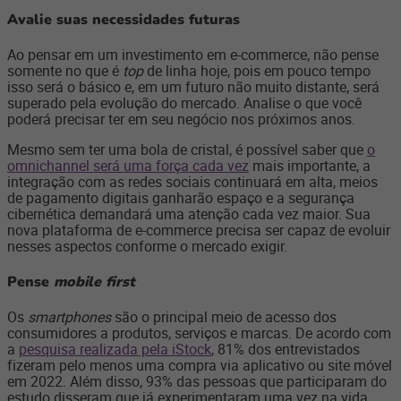
Avalie suas necessidades futuras
Ao pensar em um investimento em e-commerce, não pense
somente no que é
top
de linha hoje, pois em pouco tempo
isso será o básico e, em um futuro não muito distante, será
superado pela evolução do mercado. Analise o que você
poderá precisar ter em seu negócio nos próximos anos.
Mesmo sem ter uma bola de cristal, é possível saber que
o
omnichannel será uma força cada vez
mais importante, a
integração com as redes sociais continuará em alta, meios
de pagamento digitais ganharão espaço e a segurança
cibernética demandará uma atenção cada vez maior. Sua
nova plataforma de e-commerce precisa ser capaz de evoluir
nesses aspectos conforme o mercado exigir.
Pense
mobile first
Os
smartphones
são o principal meio de acesso dos
consumidores a produtos, serviços e marcas. De acordo com
a
pesquisa realizada pela iStock
,
81% dos entrevistados
fizeram pelo menos uma compra via aplicativo ou site móvel
em 2022. Além disso, 93% das pessoas que participaram do
estudo disseram que já experimentaram uma vez na vida