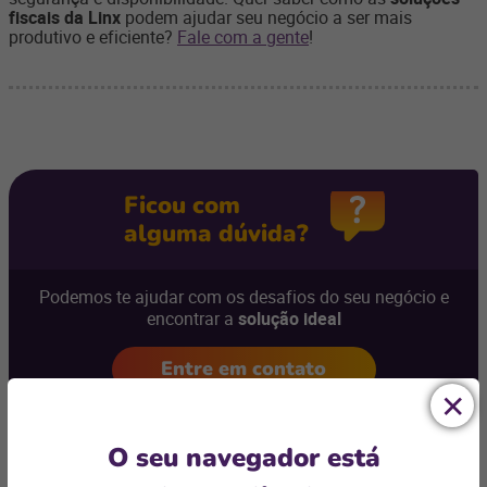
fiscais da Linx
podem ajudar seu negócio a ser mais
produtivo e eficiente?
Fale com a gente
!
Ficou com
alguma dúvida?
Podemos te ajudar com os desafios do seu negócio e
encontrar a
solução ideal
Entre em contato
O seu navegador está