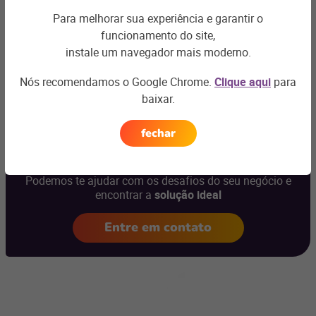
ajudar
!
Para melhorar sua experiência e garantir o
funcionamento do site,
instale um navegador mais moderno.
Nós recomendamos o Google Chrome.
Clique aqui
para
baixar.
Ficou com
fechar
alguma dúvida?
Podemos te ajudar com os desafios do seu negócio e
encontrar a
solução ideal
Entre em contato