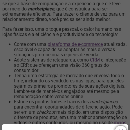
se que a base de comparação é a experiência que ele teve
por meio do
marketplace
, que é construída para ser
extremamente eficiente. Para trazer o cliente de vez para um
relacionamento direto, você precisa ser ainda melhor.
Para fazer isso, uma o toque pessoal, o calor humano nas
lojas físicas e a eficiência e produtividade da tecnologia:
Conte com uma
plataforma de e-commerce
atualizada,
escalável e capaz de se adaptar às mais diversas
situações promocionais e picos de venda.
Adote sistemas de retaguarda, como
CRM
e integração
ao ERP, que ofereçam uma visão 360 graus do
consumidor.
Tenha uma estratégia de mercado que envolva todo o
time, incluindo os vendedores nas lojas, para que eles
sejam os primeiros promotores de suas ações digitais.
Lembre-se de mantê-los engajados até mesmo pela
remuneração sobre vendas online.
Estude os pontos fortes e fracos dos
marketplaces
para encontrar oportunidades de diferenciação. Pode
ser em um
checkout
mais rápido, em uma disposição
diferente de produtos, em uma melhor apresentação de
vídeos e outros conteúdos, ou mesmo no uso de
meios
de pagamento
diferentes.