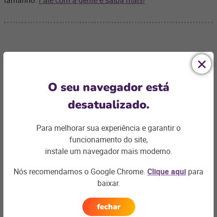
tamanho.
Fale com a gente e saiba mais!
Ficou com
O seu navegador está
alguma dúvida?
desatualizado.
Podemos te ajudar com os desafios do seu negócio e
encontrar a
solução ideal
Para melhorar sua experiência e garantir o
funcionamento do site,
Entre em contato
instale um navegador mais moderno.
Nós recomendamos o Google Chrome.
Clique aqui
para
baixar.
fechar