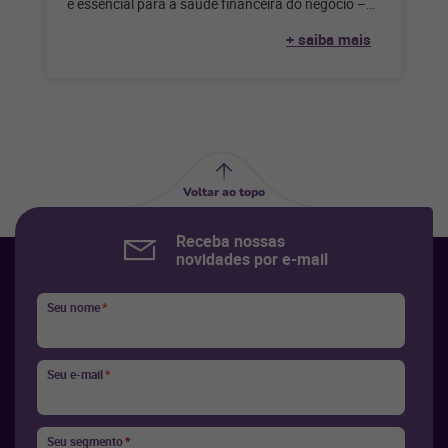
é essencial para a saúde financeira do negócio –
mas é impossível fazer
+ saiba mais
Voltar ao topo
Receba nossas
novidades por e-mail
Seu nome
*
Seu e-mail
*
Seu segmento
*