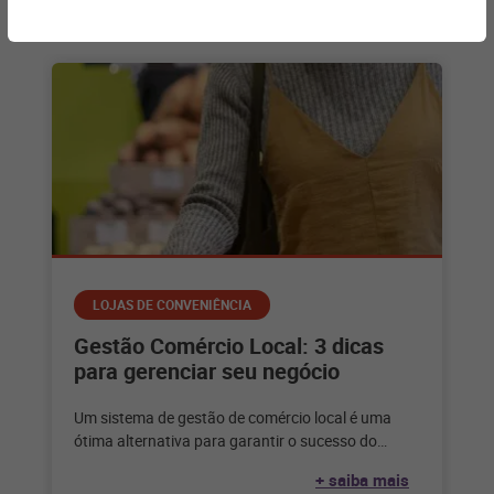
Artigos relacionados
LOJAS DE CONVENIÊNCIA
Gestão Comércio Local: 3 dicas
para gerenciar seu negócio
Um sistema de gestão de comércio local é uma
ótima alternativa para garantir o sucesso do
mercado de proximidade e
+ saiba mais