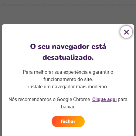
Ficou com
alguma dúvida?
O seu navegador está
desatualizado.
Podemos te ajudar com os desafios do seu negócio e
encontrar a
solução ideal
Para melhorar sua experiência e garantir o
funcionamento do site,
Entre em contato
instale um navegador mais moderno.
Nós recomendamos o Google Chrome.
Clique aqui
para
baixar.
fechar
Artigos relacionados